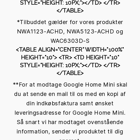
STYLE="HEIGHT: 10PX;"></TD> </TR>
</TABLE>
*Tilbuddet gælder for vores produkter
NWA1123-ACHD, NWA5123-ACHD og
WAC6303D-S
<TABLE ALIGN="CENTER" WIDTH="100%"
HEIGHT="10"> <TR> <TD HEIGHT="10"
STYLE="HEIGHT: 10PX;"></TD> </TR>
</TABLE>
**For at modtage Google Home Mini skal
du at sende en mail til os med en kopi af
din indkøbsfaktura samt ønsket
leveringsadresse for Google Home Mini.
Så snart vi har modtaget ovenstående
information, sender vi produktet til dig