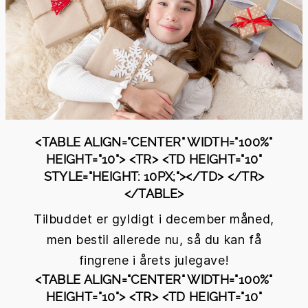
<TABLE ALIGN="CENTER" WIDTH="100%"
HEIGHT="10"> <TR> <TD HEIGHT="10"
STYLE="HEIGHT: 10PX;"></TD> </TR>
</TABLE>
Tilbuddet er gyldigt i december måned,
men bestil allerede nu, så du kan få
fingrene i årets julegave!
<TABLE ALIGN="CENTER" WIDTH="100%"
HEIGHT="10"> <TR> <TD HEIGHT="10"