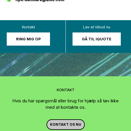
Kontakt
Lav et tilbud nu
RING MIG OP
GÅ TIL IQUOTE
KONTAKT
Hvis du har spørgsmål eller brug for hjælp så tøv ikke
med at kontakte os.
KONTAKT OS NU