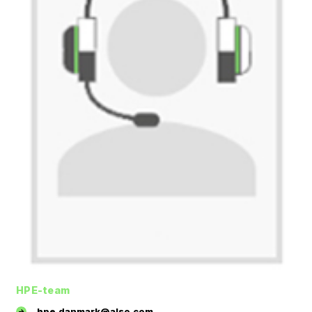
HPE-team
hpe.danmark@also.com