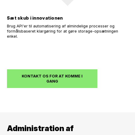
Sæt skub i innovationen
Brug API'er til automatisering af almindelige processer og
formålsbaseret klargøring for at gøre storage-opsætningen
enkel.
KONTAKT OS FOR AT KOMME I
GANG
Administration af