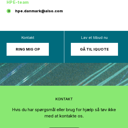
HPE-team
hpe.danmark@also.com
Kontakt
Lav et tilbud nu
RING MIG OP
GÅ TIL IQUOTE
KONTAKT
Hvis du har spørgsmål eller brug for hjælp så tøv ikke
med at kontakte os.