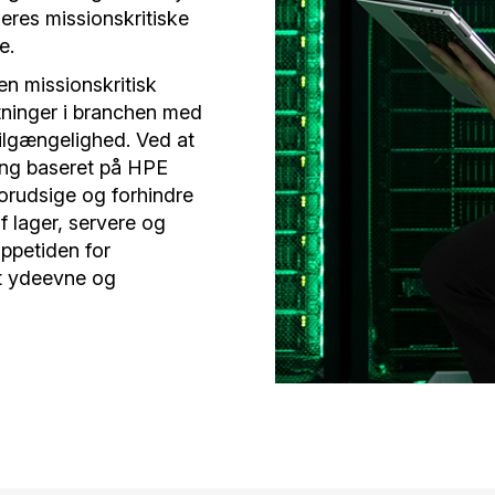
deres missionskritiske
e.
 missionskritisk
tninger i branchen med
tilgængelighed. Ved at
ing baseret på HPE
orudsige og forhindre
f lager, servere og
oppetiden for
et ydeevne og