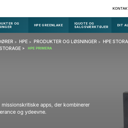
KONTAK
DUKTER OG
IQUOTE OG
HPE GREENLAKE
DIT 
NINGER
SALGSVÆRKTØJER
DØRER
HPE
PRODUKTER OG LØSNINGER
HPE STOR
DSTORAGE
HPE PRIMERA
l missionskritiske apps, der kombinerer
lerance og ydeevne.