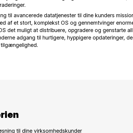
raderinger.
 til avancerede datatjenester til dine kunders mission
s ned af et stort, komplekst OS og gennemtvinger enor
 det muligt at distribuere, opgradere og genstarte all
nderne adgang til hurtigere, hyppigere opdateringer, d
r tilgængelighed.
rien
øsning til dine virksomhedskunder