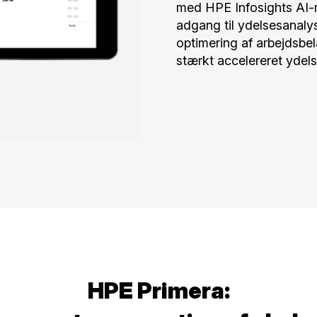
med HPE Infosights AI-m
adgang til ydelsesanalyse
optimering af arbejdsbe
stærkt accelereret ydels
HPE Primera: