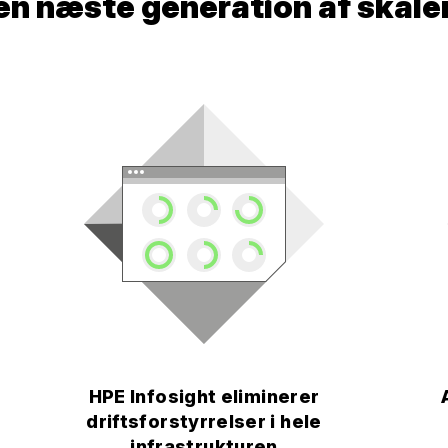
den næste generation af skal
HPE Infosight eliminerer
driftsforstyrrelser i hele
infrastrukturen