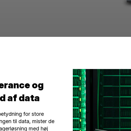
lerance og
d af data
etydning for store
gen til data, mister de
lagerløsning med høj