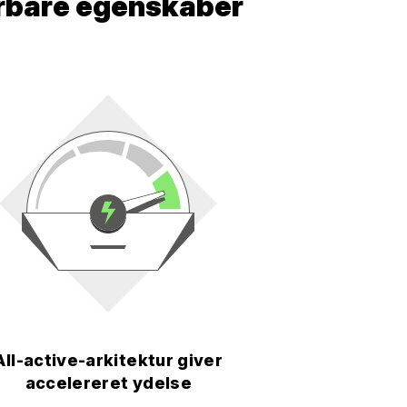
erbare egenskaber
All-active-arkitektur giver
accelereret ydelse