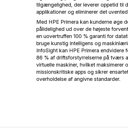
tilgængelighed, der leverer oppetid til 
applikationer og eliminerer det uvented
Med HPE Primera kan kunderne øge den
pålidelighed ud over de højeste forven
en uovertruffen 100 % garanti for data
bruge kunstig intelligens og maskinlær
InfoSight kan HPE Primera endvidere f
86 % af driftsforstyrrelserne på tværs a
virtuelle maskiner, hvilket maksimerer 
missionskritiske apps og sikrer ensart
overholdelse af angivne standarder.