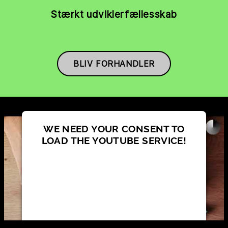
Stærkt udviklerfællesskab
BLIV FORHANDLER
WE NEED YOUR CONSENT TO
LOAD THE YOUTUBE SERVICE!
This content is not permitted to load due
to trackers that are not disclosed to the
visitor. The website owner needs to
setup the site with their CMP to add this
content to the list of technologies used.
Powered by
Usercentrics Consent