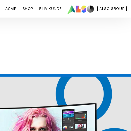
ACMP
SHOP
BLIV KUNDE
| ALSO GROUP |