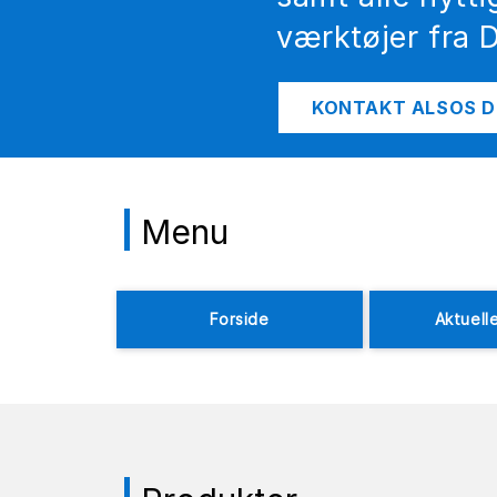
værktøjer fra D
KONTAKT ALSOS D
Menu
Forside
Aktuelle