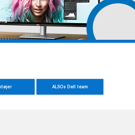
ktøjer
ALSOs Dell team