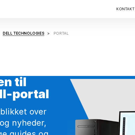
KONTAKT
DELL TECHNOLOGIES
PORTAL
 til
l-portal
blikket over
 og nyheder,
ige guides og