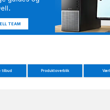
ell.
ELL TEAM
 tilbud
Produktoverblik
Vær