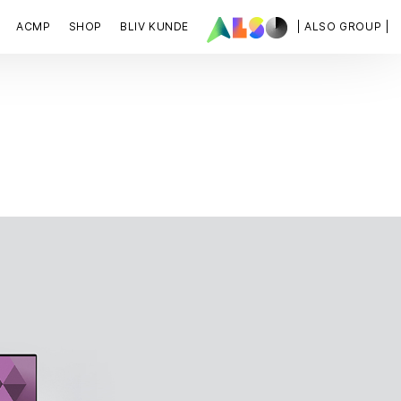
ACMP
SHOP
BLIV KUNDE
| ALSO GROUP |