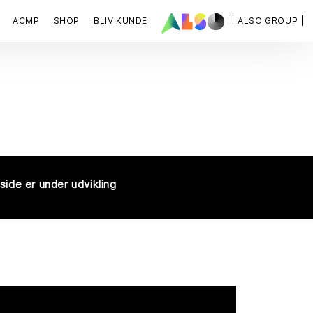
ACMP
SHOP
BLIV KUNDE
| ALSO GROUP |
side er under udvikling