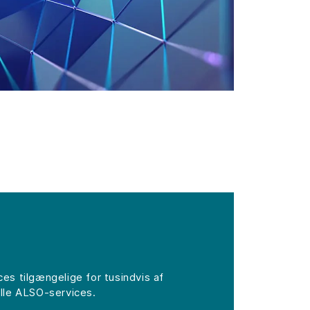
s tilgængelige for tusindvis af
lle ALSO-services.