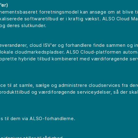
'er)
nnementsbaseret forretningsmodel kan ansøge om at blive t
okaliserede softwaretilbud er i kraftig vækst. ALSO Cloud Ma
og deres slutkunder.
erandører, cloud ISV'er og forhandlere finde sammen og int
 lokale cloudmarkedspladser. ALSO Cloud-platformen automat
at oprette hybride tilbud kombineret med værdiforøgende serv
e til at samle, sælge og administrere cloudservices fra de
odukttilbud og værdiforøgende serviceydelser, så der skab
s til dem via ALSO-forhandlerne.