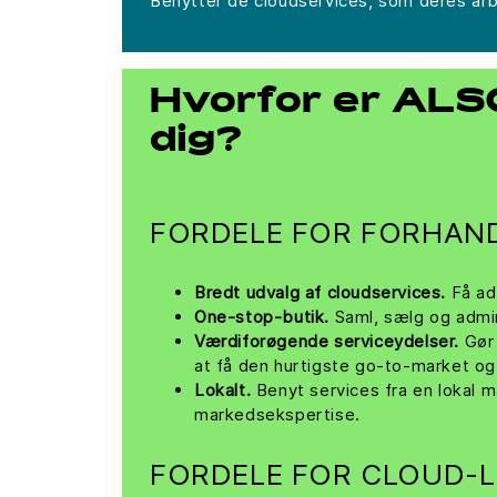
Benytter de cloudservices, som deres arbej
Hvorfor er ALSO
dig?
FORDELE FOR FORHAN
Bredt udvalg af cloudservices.
Få adg
One-stop-butik.
Saml, sælg og admin
Værdiforøgende serviceydelser.
Gør 
at få den hurtigste go-to-market og 
Lokalt.
Benyt services fra en lokal 
markedsekspertise.
FORDELE FOR CLOUD-L