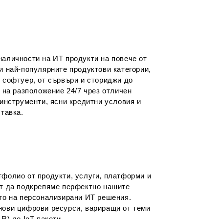
аличности на ИТ продукти на повече от
и най-популярните продуктови категории,
 софтуер, от сървъри и сториджи до
 на разположение 24/7 чрез отличен
 инструменти, ясни кредитни условия и
тавка.
фолио от продукти, услуги, платформи и
ст да подкрепяме перфектно нашите
то на персонализирани ИТ решения.
нови цифрови ресурси, вариращи от теми
R) до IoT пакети.