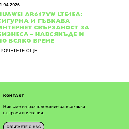
1.04.2026
HUAWEI AR617VW LTE4EA:
СИГУРНА И ГЪВКАВА
ИНТЕРНЕТ СВЪРЗАНОСТ ЗА
БИЗНЕСА – НАВСЯКЪДЕ И
ПО ВСЯКО ВРЕМЕ
ПРОЧЕТЕТЕ ОЩЕ
КОНТАКТ
Ние сме на разположение за всякакви
въпроси и искания.
СВЪРЖЕТЕ С НАС