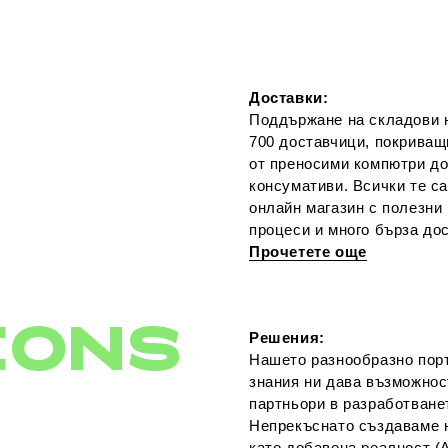
Доставки:
Поддържане на складови н
700 доставчици, покриващ
от преносими компютри до
консумативи. Всички те са
онлайн магазин с полезни
процеси и много бърза дос
Прочетете още
IONS
Решения:
Нашето разнообразно порт
знания ни дава възможно
партньори в разработване
Непрекъснато създаваме 
като добавена реалност (A