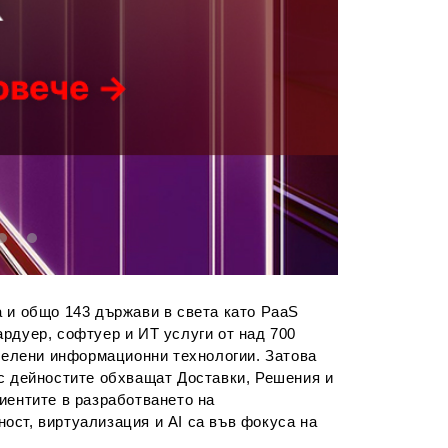
 и общо 143 държави в света като PaaS
рдуер, софтуер и ИТ услуги от над 700
 зелени информационни технологии. Затова
ес дейностите обхващат Доставки, Решения и
иентите в разработването на
ост, виртуализация и AI са във фокуса на