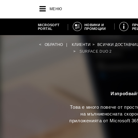
МЕНЮ
MICROSOFT
НОВИНИ И
ПР
PORTAL
ПРОМОЦИИ
РЕ
ОБРАТНО
КЛИЕНТИ
ВСИЧКИ ДОСТАВЧИ
SURFACE DUO 2
Изпробвайт
Това е много повече от прос
на мълниеносната скорос
приложенията от Microsoft 36