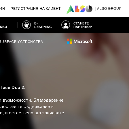
ИН
РЕГИСТРАЦИЯ НА КЛИЕНТ
| ALSO GROUP |
E-
СТАНЕТЕ
АЖБИ
LEARNING
ПАРТНЬОР
SURFACE УСТРОЙСТВА
face Duo 2.
ни възможности. Благодарение
съпоставяте съдържание в
о, и естествено, да записвате