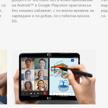
 се
на Android™ в Google Playstore практически
вид
е,
без никакво забавяне, с по-малки времена на
ред
и
зареждане и по-добра, по-стабилна връзка
си.
.
5G.