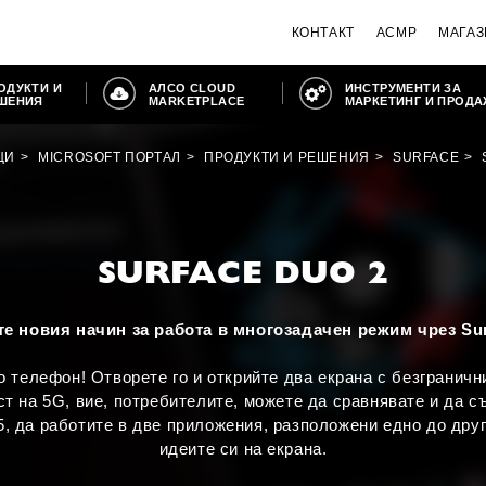
КОНТАКТ
ACMP
МАГАЗ
ОДУКТИ И
АЛСО CLOUD
ИНСТРУМЕНТИ ЗА
ШЕНИЯ
MARKETPLACE
МАРКЕТИНГ И ПРОД
ЦИ
MICROSOFT ПОРТАЛ
ПРОДУКТИ И РЕШЕНИЯ
SURFACE
SURFACE DUO 2
е новия начин за работа в многозадачен режим чрез Sur
то телефон! Отворете го и открийте два екрана с безгранич
т на 5G, вие, потребителите, можете да сравнявате и да 
5, да работите в две приложения, разположени едно до друг
идеите си на екрана.