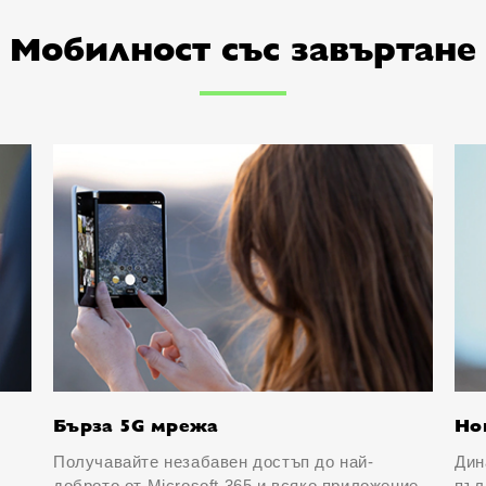
Мобилност със завъртане
Бърза 5G мрежа
Но
Получавайте незабавен достъп до най-
Дин
доброто от Microsoft 365 и всяко приложение
пъл