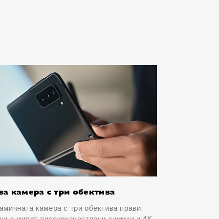
ва камера с три обектива
амичната камера с три обектива прави
ни с живот висококачествени снимки и 4K