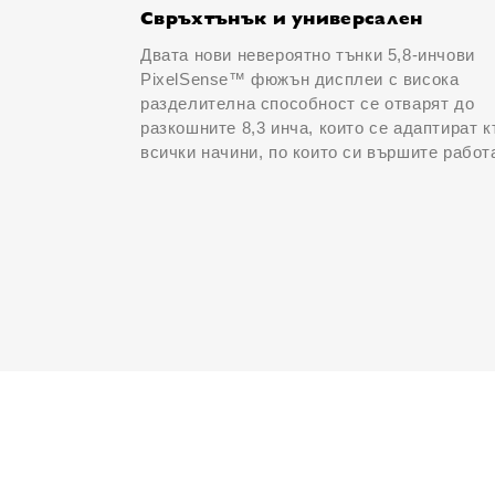
Свръхтънък и универсален
Двата нови невероятно тънки 5,8-инчови
PixelSense™ фюжън дисплеи с висока
разделителна способност се отварят до
разкошните 8,3 инча, които се адаптират 
всички начини, по които си вършите работ