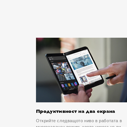
Продуктивност на два екрана
Открийте следващото ниво в работата в
многозадачен режим, което никога не ви