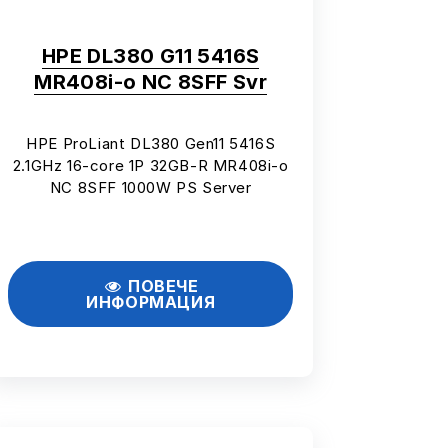
HPE DL380 G11 5416S
MR408i-o NC 8SFF Svr
HPE ProLiant DL380 Gen11 5416S
2.1GHz 16-core 1P 32GB-R MR408i-o
NC 8SFF 1000W PS Server
ПОВЕЧЕ
ИНФОРМАЦИЯ