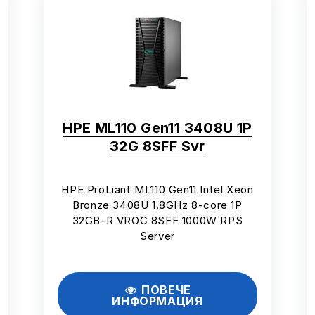
HPE ML110 Gen11 3408U 1P
32G 8SFF Svr
HPE ProLiant ML110 Gen11 Intel Xeon
Bronze 3408U 1.8GHz 8-core 1P
32GB-R VROC 8SFF 1000W RPS
Server
ПОВЕЧЕ
ИНФОРМАЦИЯ