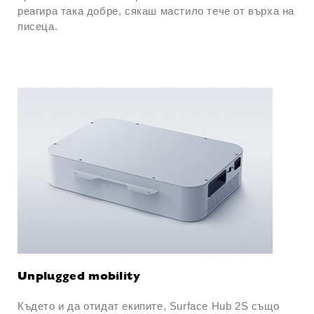
реагира така добре, сякаш мастило тече от върха на
писеца.
Unplugged mobility
Където и да отидат екипите, Surface Hub 2S също