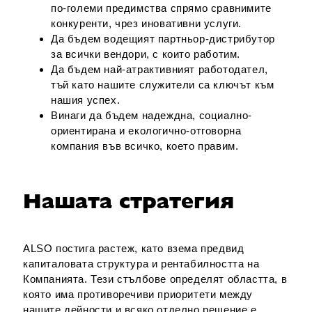
по-големи предимства спрямо сравнимите
конкуренти, чрез иновативни услуги.
Да бъдем водещият партньор-дистрибутор
за всички вендори, с които работим.
Да бъдем най-атрактивният работодател,
тъй като нашите служители са ключът към
нашия успех.
Винаги да бъдем надеждна, социално-
ориентирана и екологично-отговорна
компания във всичко, което правим.
Нашата стратегия
ALSO постига растеж, като взема предвид
капиталовата структура и рентабилността на
Компанията. Тези стълбове определят областта, в
която има противоречиви приоритети между
нашите дейности и всяко отделно решение е