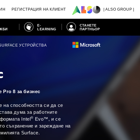
ИН
РЕГИСТРАЦИЯ НА КЛИЕНТ
| ALSO GROUP |
E-
СТАНЕТЕ
АЖБИ
LEARNING
ПАРТНЬОР
SURFACE УСТРОЙСТВА
С
 Pro 8 за бизнес
е на способността си да се
 става дума за работните
®
формата Intel
Evo™, и се
ато съхранение и зареждане на
амилията Surface.