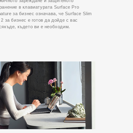
жичното зареждане и защитеното
ранение в клавиатурата Surface Pro
nature за бизнес означава, че Surface Slim
 2 за бизнес е готов да дойде с вас
сякъде, където ви е необходим.