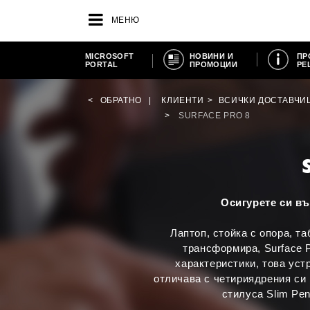
МЕНЮ
MICROSOFT
НОВИНИ И
ПР
PORTAL
ПРОМОЦИИ
РЕ
ОБРАТНО
КЛИЕНТИ
ВСИЧКИ ДОСТАВЧИ
SURFACE PRO 8
Осигурете си въ
Лаптоп, стойка с опора, т
трансформира, Surface P
характеристики, това уст
отличава с четириядрения си 
стилуса Slim Pen