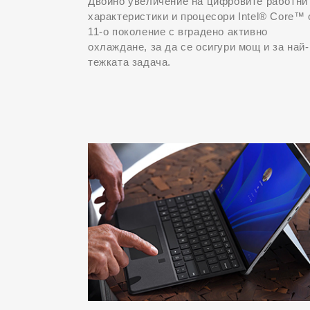
Двойно увеличение на цифровите работни
характеристики и процесори Intel® Core™ 
11-о поколение с вградено активно
охлаждане, за да се осигури мощ и за най-
тежката задача.