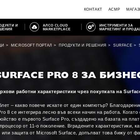
КОНТАКТ
ACMP
МАГАЗ
ОДУКТИ И
АЛСО CLOUD
ИНСТРУМЕНТИ ЗА
ШЕНИЯ
MARKETPLACE
МАРКЕТИНГ И ПРОД
ЦИ
MICROSOFT ПОРТАЛ
ПРОДУКТИ И РЕШЕНИЯ
SURFACE
SURFACE PRO 8 ЗА БИЗНЕ
рхови работни характеристики чрез покупката на Surface
аблет – какво повече искате от един компютър? Благодарени
ro 8 се интегрира лесно във всеки начин на работа. Когато
ройство е първото Surface Pro, създадено на базата на плат
процесор от 11-о поколение. Вградените характеристики, к
 или защита от Microsoft Surface, допълват това бижу от ф