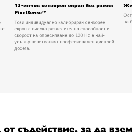
13-инчов сензорен екран без рамка
Жи
PixelSense™
Ост
на 
o
Този индивидуално калибриран сензорен
ите
екран с висока разделителна способност и
скорост на опресняване до 120 Hz е най-
усъвършенстваният професионален дисплей
досега.
от съдействие, за да взе