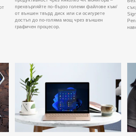
Без
прехвърляйте по-бързо големи файлове към/
от
съх
от външен твърд диск или си осигурете
Sig
достъп до по-голяма мощ чрез външен
Pen
графичен процесор.
нав