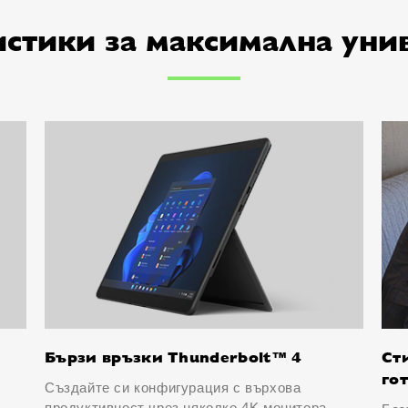
стики за максимална уни
Бързи връзки Thunderbolt™ 4
Ст
го
Създайте си конфигурация с върхова
продуктивност чрез няколко 4K монитора –