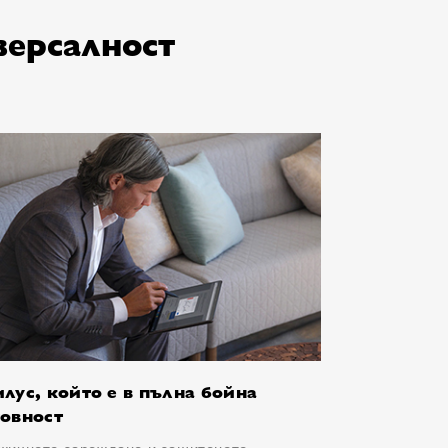
версалност
илус, който е в пълна бойна
товност