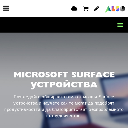
MICROSOFT SURFACE
УСТРОЙСТВА
Разгледайте обширната гама от мощни Surface
устройства и научете как те могат да подобрят
продуктивността и да благоприятстват безпроблемното
сътрудничество.