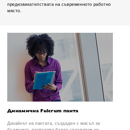
предизвикателствата на съвременното работно
място.
Динамична Fulcrum панта
Дизайнът на пантата, създаден с мисъл за
бъдещето, позволява бързо споделяне на