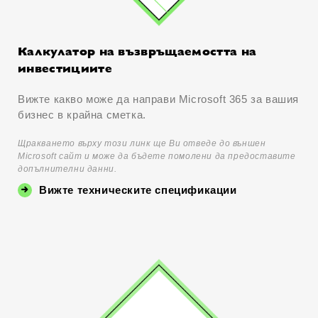
Калкулатор на възвръщаемостта на
инвестициите
Вижте какво може да направи Microsoft 365 за вашия
бизнес в крайна сметка.
Щракването върху този линк ще Ви отведе до външен
Microsoft сайт и може да бъдете помолени да предоставите
допълнителни данни.
Вижте техническите спецификации