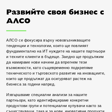
Развийте своя бизнес с
АЛСО
АЛСО се фокусира върху нововъзникващите
тенденции и технологии, които ще повлияят
фундаментално на ИТ нуждите на нашите партньори
и техните клиенти в бъдеще. Заедно ще продължим
да намираме нови начини да впрегнем тези
възможности, като същевременно подкрепяме
техническото и търговското развитие на иновациите,
които ще продължат да осигуряват растеж на
бизнеса за години напред.
Извършваме специални анализи за нашите
партньори, като идентифицираме конкретни
продуктови групи и потенциални купувачи както за
съществуващи, така и за нови, иновативни продукти.