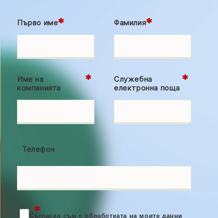
*
*
Първо име
Фамилия
*
*
Име на
Служебна
компанията
електронна поща
Телефон
*
Съгласен съм с обработката на моите данни