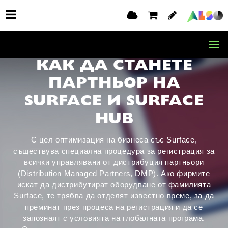
КАК ДА СТАНЕТЕ
ПАРТНЬОР НА
SURFACE И SURFACE
HUB
С цел оптимизация на бизнеса със Surface,
съществува специална процедура за регистрация за
всички управлявани от дистрибуция партньори
(Distribution Managed Partners, DMP). Ако фирмите
искат да дистрибутират оборудване от фамилията
Surface, те трябва да отделят известно време, за да
преминат през процеса на регистрация и да се
запознаят с условията на глобалната програма.