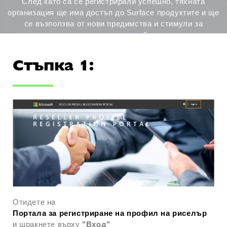
След като са се регистрирали успешно, тяхната
организация ще има достъп до Surface продуктите и ще
се възползва от нови предимства и стимули за
партньорите в канала в бъдеще.
По-долу следва кратко ръководство за регистрация.
Стъпка 1:
Отидете на
Портала за регистриране на профил на риселър
и щракнете върху
"Вход"