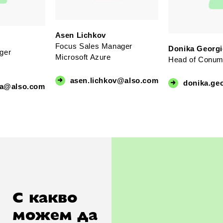
Asen Lichkov
Focus Sales Manager
Donika Georgi
ger
Microsoft Azure
Head of Conum
asen.lichkov@also.com
donika.ge
va@also.com
С какво
можем да