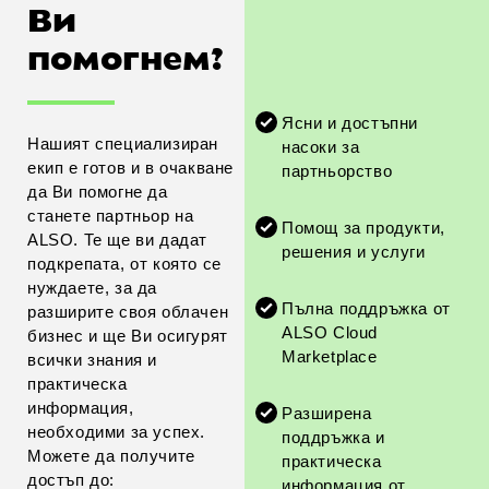
Ви
помогнем?
Ясни и достъпни
Нашият специализиран
насоки за
екип е готов и в очакване
партньорство
да Ви помогне да
станете партньор на
Помощ за продукти,
ALSO. Те ще ви дадат
решения и услуги
подкрепата, от която се
нуждаете, за да
Пълна поддръжка от
разширите своя облачен
ALSO Cloud
бизнес и ще Ви осигурят
Marketplace
всички знания и
практическа
информация,
Разширена
необходими за успех.
поддръжка и
Можете да получите
практическа
достъп до:
информация от