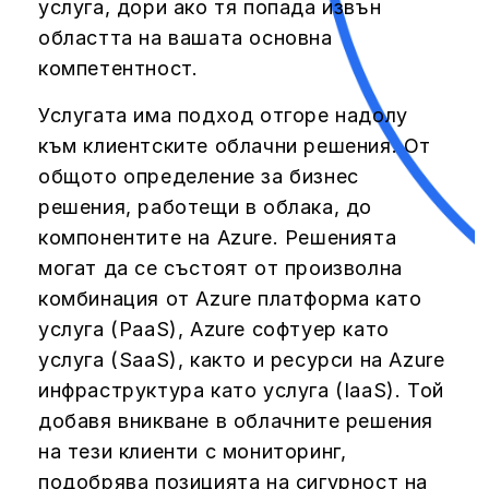
услуга, дори ако тя попада извън
областта на вашата основна
компетентност.
Услугата има подход отгоре надолу
към клиентските облачни решения. От
общото определение за бизнес
решения, работещи в облака, до
компонентите на Azure. Решенията
могат да се състоят от произволна
комбинация от Azure платформа като
услуга (PaaS), Azure софтуер като
услуга (SaaS), както и ресурси на Azure
инфраструктура като услуга (IaaS). Той
добавя вникване в облачните решения
на тези клиенти с мониторинг,
подобрява позицията на сигурност на