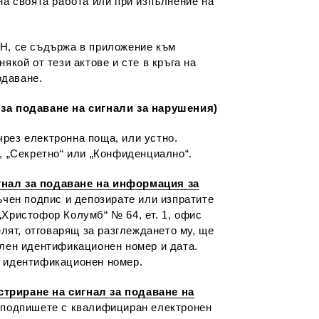
на своята работа или при изпълнение на
ИН, се съдържа в приложение към
ой от тези актове и сте в кръга на
одаване.
за подаване на сигнали за нарушения)
ез електронна поща, или устно.
, „Секретно“ или „Конфиденциално“.
гнал за подаване на информация за
ъчен подпис и депозирате или изпратите
„Христофор Колумб“ № 64, ет. 1, офис
лят, отговарящ за разглеждането му, ще
ален идентификационен номер и дата.
н идентификационен номер.
триране на сигнал за подаване на
, подпишете с квалифициран електронен