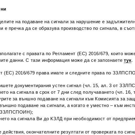
нни
целите на подаване на сигнали за нарушение е задължителн
и е пречка да се образува производство по сигнала, в съот
полагате с правата по Регламент (ЕС) 2016/679, които мож
ите данни. С тази информация може да се запознаете
тук
.
нт (ЕС) 2016/679 права имате и следните права по ЗЗЛПСП
ишете документирания устен сигнал (чл. 15, ал. 3 от ЗЗЛ
то на сигнала в срок от 7 дни след получаването (чл. 16,
рите за външно подаване на сигнали към Комисията за защи
 външно подаване на сигнали, а когато е уместно – към инст
от ЗЗЛПСПОИН);
ето на сигнала Ви до КЗЛД при необходимост от предприема
действия, окончателните резултати от проверката по сигнала