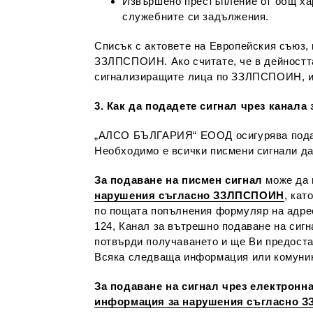
Извършено престъпление от общ хар
служебните си задължения.
Списък с актовете на Европейския съюз,
ЗЗЛПСПОИН. Ако считате, че в дейността
сигнализиращите лица по ЗЗЛПСПОИН, им
3. Как да подадете сигнал чрез канал
„АЛСО БЪЛГАРИЯ“ ЕООД осигурява подав
Необходимо е всички писмени сигнали да
За подаване на писмен сигнал
може да 
нарушения съгласно ЗЗЛПСПОИН
, кат
по пощата попълнения формуляр на адрес
124, Канал за вътрешно подаване на сигн
потвърди получаването и ще Ви предоста
Всяка следваща информация или комуника
За подаване на сигнал чрез електронн
информация за нарушения съгласно 