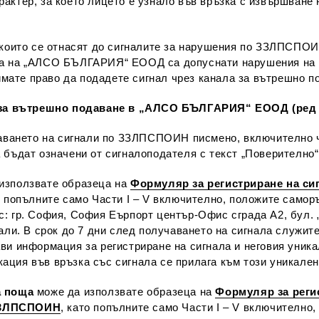
актер, за което лицето е узнало във връзка с извършване 
 които се отнасят до сигналите за нарушения по ЗЗЛПСПО
 на „АЛСО БЪЛГАРИЯ“ ЕООД са допуснати нарушения на няк
ате право да подадете сигнал чрез канала за вътрешно п
а за вътрешно подаване в „АЛСО БЪЛГАРИЯ“ ЕООД (ред 
ането на сигнали по ЗЗЛПСПОИН писмено, включително чр
 бъдат означени от сигналоподателя с текст „Поверително“
използвате образеца на
Формуляр за регистриране на си
о попълните само Части I – V включително, положите самор
: гр. София, София Еърпорт център-Офис сграда А2, бул. 
али. В срок до 7 дни след получаването на сигнала служите
ви информация за регистриране на сигнала и неговия уник
ция във връзка със сигнала се прилага към този уникале
а поща
може да използвате образеца на
Формуляр за регис
ЗЗЛПСПОИН
, като попълните само Части I – V включително