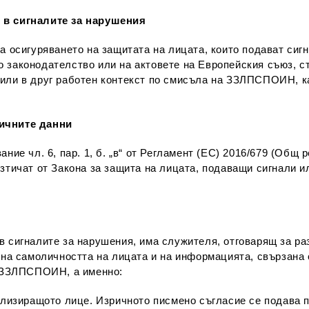
 в сигналите за нарушения
а осигуряването на защитата на лицата, които подават сиг
 законодателство или на актовете на Европейския съюз, ст
или в друг работен контекст по смисъла на ЗЗЛПСПОИН, ка
личните данни
ние чл. 6, пар. 1, б. „в“ от Регламент (ЕС) 2016/679 (Общ
изтичат от Закона за защита на лицата, подаващи сигнали
в сигналите за нарушения, има служителя, отговарящ за ра
 самоличността на лицата и на информацията, свързана с
т ЗЗЛПСПОИН, а именно:
нализиращото лице. Изричното писмено съгласие се подава 