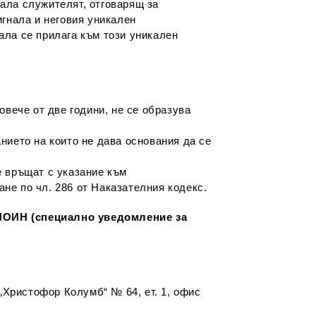
нала служителят, отговарящ за
гнала и неговия уникален
ла се прилага към този уникален
вече от две години, не се образува
ието на които не дава основания да се
 връщат с указание към
ане по чл. 286 от Наказателния кодекс.
СПОИН (специално уведомление за
Христофор Колумб“ № 64, ет. 1, офис