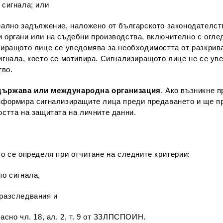
 сигнала; или
онално задължение, наложено от българското законодателст
 органи или на съдебни производства, включително с оглед
изиращото лице се уведомява за необходимостта от разкрив
игнала, което се мотивира. Сигнализиращото лице не се уве
тво.
а държава или международна организация
. Ако възникне 
ормира сигнализиращите лица преди предаването и ще пр
остта на защитата на личните данни.
то се определя при отчитане на следните критерии:
по сигнала,
 разследвания и
асно чл. 18, ал. 2, т. 9 от ЗЗЛПСПОИН.