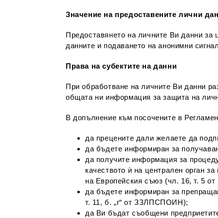
Значение на предоставените лични да
Предоставянето на личните Ви данни за 
данните и подаването на анонимни сигнал
Права на субектите на данни
При обработване на личните Ви данни раз
общата ни информация за защита на личн
В допълнение към посочените в Регламе
да прецените дали желаете да подп
да бъдете информиран за получаване
да получите информация за процеду
качеството ѝ на централен орган за
на Европейския съюз (чл. 16, т. 5 
да бъдете информиран за препращан
т. 11, б. „г“ от ЗЗЛПСПОИН);
да Ви бъдат съобщени предприетите 