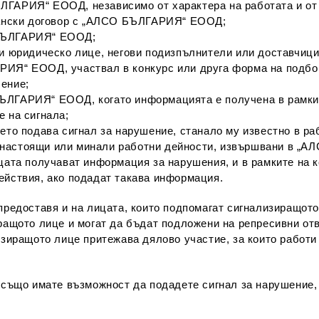
ЛГАРИЯ“ ЕООД, независимо от характера на работата и от
ждански договор с „АЛСО БЪЛГАРИЯ“ ЕООД;
 БЪЛГАРИЯ“ ЕООД;
или юридическо лице, негови подизпълнители или доставч
ИЯ“ ЕООД, участвал в конкурс или друга форма на подбор
ение;
ЪЛГАРИЯ“ ЕООД, когато информацията е получена в рамкит
е на сигнала;
ето подава сигнал за нарушение, станало му известно в ра
настоящи или минали работни дейности, извършвани в „А
цата получават информация за нарушения, и в рамките на к
ействия, ако подадат такава информация.
предоставя и на лицата, които подпомагат сигнализиращото
иращото лице и могат да бъдат подложени на репресивни от
изиращото лице притежава дялово участие, за които работи и
, също имате възможност да подадете сигнал за нарушение,