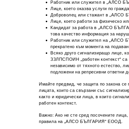
Работник или служител в „АЛСО БЪ
Лице, което оказва услуги по гра
Доброволец или стажант в „АЛСО
Лице, което работи за физическо 
Кандидат за работа в „АЛСО БЪЛГАР
това качество информация за наруш
Работник или служител на „АЛСО Б
прекратено към момента на подаван
Всяко друго сигнализиращо лице, ко
ЗЗЛПСПОИН „работен контекст“ са 
независимо от тяхното естество, ли
подложени на репресивни ответни д
Имайте предвид, че защита по закона се 
лицата, които са свързани със сигнализ
както и юридически лица, в които сигнал
работен контекст.
Важно: Ако не сте сред посочените лица
правила на „АЛСО БЪЛГАРИЯ“ ЕООД.