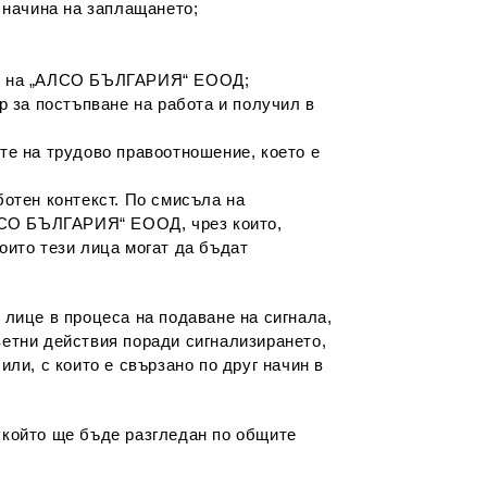
 начина на заплащането;
ици на „АЛСО БЪЛГАРИЯ“ ЕООД;
 за постъпване на работа и получил в
е на трудово правоотношение, което е
ботен контекст. По смисъла на
ЛСО БЪЛГАРИЯ“ ЕООД, чрез които,
оито тези лица могат да бъдат
 лице в процеса на подаване на сигнала,
ветни действия поради сигнализирането,
ли, с които е свързано по друг начин в
 който ще бъде разгледан по общите