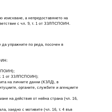
о изискване, а непредоставянето на
ветствие с чл. 9, т. 1 от ЗЗЛПСПОИН.
е да упражните по реда, посочен в
ОИН:
ПСПОИН);
 т. 1 от ЗЗЛПСПОИН);
та на личните данни (КЗЛД), в
итуциите, органите, службите и агенциите
не на действия от нейна страна (чл. 16,
, заедно с мотивите (чл. 16, т. 4 във