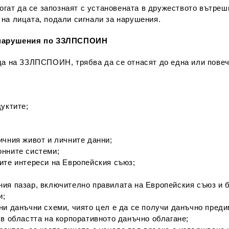
т да се запознаят с установената в дружеството вътрешн
на лицата, подали сигнали за нарушения.
а нарушения по ЗЗЛПСПОИН
да на ЗЗЛПСПОИН, трябва да се отнасят до една или повеч
уктите;
ичния живот и личните данни;
онните системи;
ите интереси на Европейския съюз;
ия пазар, включително правилата на Европейския съюз и 
и;
ни данъчни схеми, чиято цел е да се получи данъчно преди
в областта на корпоративното данъчно облагане;