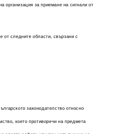
а организация за приемане на сигнали от
е от следните области, свързани с
българското законодателство относно
мство, което противоречи на предмета