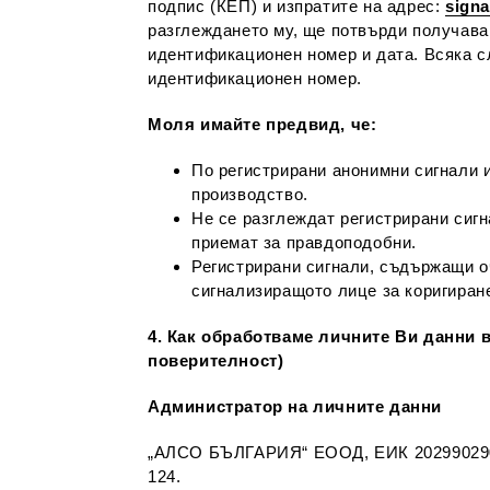
подпис (КЕП) и изпратите на адрес:
sign
разглеждането му, ще потвърди получава
идентификационен номер и дата. Всяка с
идентификационен номер.
Моля имайте предвид, че:
По регистрирани анонимни сигнали и
производство.
Не се разглеждат регистрирани сиг
приемат за правдоподобни.
Регистрирани сигнали, съдържащи о
сигнализиращото лице за коригиране
4. Как обработваме личните Ви данни
поверителност)
Администратор на личните данни
„АЛСО БЪЛГАРИЯ“ ЕООД, ЕИК 202990290, 
124.