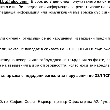
al.bg@also.com
. В срок до 7 дни след получаването на сиг
нето и ще Ви предостави информация за регистриране на си
ледваща информация или комуникация във връзка със сигна
ли сигнали, отнасящи се до нарушения, извършени преди по
нали, които не попадат в обхвата на ЗЗЛПСПОИН и съдържан
чевидно неверни или заблуждаващи твърдения за факти, се
 на твърденията и за отговорността, която носи за набедяв
 във връзка с подадени сигнали за нарушения по ЗЗЛП
гр. София, София Еърпорт център-Офис сграда А2, бул. „