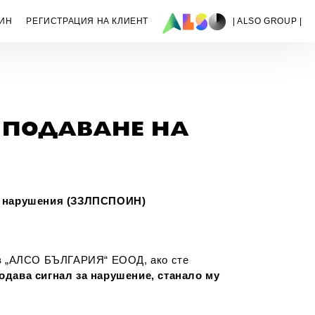
ИН
РЕГИСТРАЦИЯ НА КЛИЕНТ
| ALSO GROUP |
 ПОДАВАНЕ НА
за нарушения (ЗЗЛПСПОИН)
и в „АЛСО БЪЛГАРИЯ“ ЕООД, ако сте
одава сигнал за нарушение, станало му