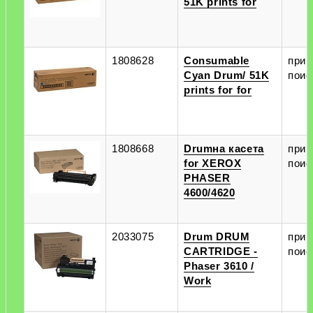
51K prints for
1808628
Consumable
при
Cyan Drum/ 51K
поис
prints for for
1808668
Drumна касета
при
for XEROX
поис
PHASER
4600/4620
2033075
Drum DRUM
при
CARTRIDGE -
поис
Phaser 3610 /
Work