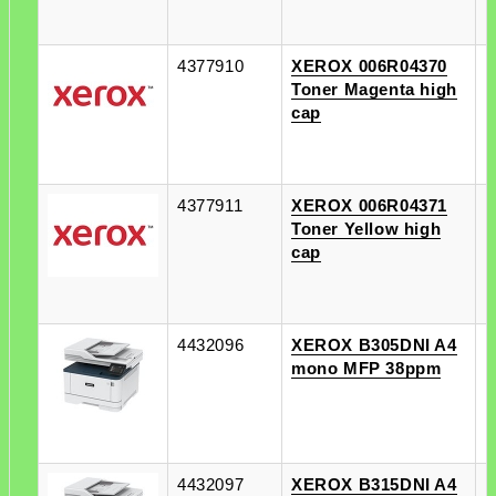
4377910
XEROX 006R04370
п
Toner Magenta high
п
cap
4377911
XEROX 006R04371
п
Toner Yellow high
п
cap
4432096
XEROX B305DNI A4
п
mono MFP 38ppm
п
4432097
XEROX B315DNI A4
п