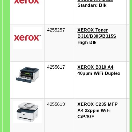
Standard Blk
4255257
XEROX Toner
п
B310/B305/B315S
п
High Blk
4255617
XEROX B310 A4
п
40ppm WiFi Duplex
п
4255619
XEROX C235 MFP
п
A4 22ppm WiFi
п
C/P/S/F