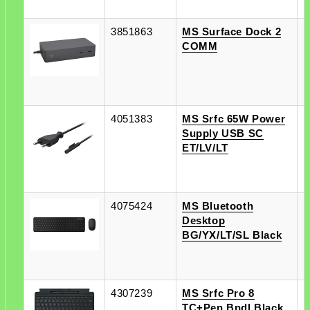
3851863
MS Surface Dock 2
п
COMM
п
4051383
MS Srfc 65W Power
п
Supply USB SC
п
ET/LV/LT
4075424
MS Bluetooth
п
Desktop
п
BG/YX/LT/SL Black
4307239
MS Srfc Pro 8
п
TC+Pen Bndl Black
п