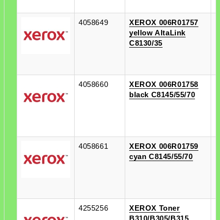
4058649
XEROX 006R01757
п
yellow AltaLink
п
C8130/35
4058660
XEROX 006R01758
п
black C8145/55/70
п
4058661
XEROX 006R01759
п
cyan C8145/55/70
п
4255256
XEROX Toner
п
B310/B305/B315
п