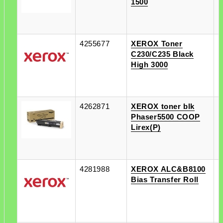
1500
4255677
XEROX Toner
п
C230/C235 Black
п
High 3000
4262871
XEROX toner blk
п
Phaser5500 COOP
п
Lirex(P)
4281988
XEROX ALC&B8100
п
Bias Transfer Roll
п