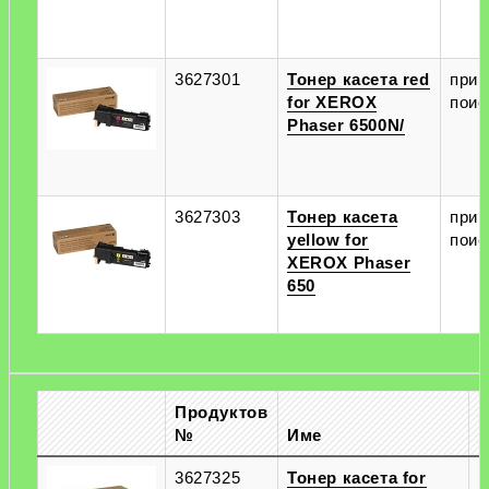
3627301
Тонер касета red
при
for XEROX
поис
Phaser 6500N/
3627303
Тонер касета
при
yellow for
поис
XEROX Phaser
650
Продуктов
№
Име
М
3627325
Тонер касета for
п