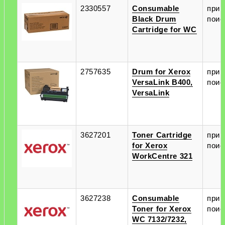
2330557
Consumable
при
Black Drum
поис
Cartridge for WC
2757635
Drum for Xerox
при
VersaLink B400,
поис
VersaLink
3627201
Toner Cartridge
при
for Xerox
поис
WorkCentre 321
3627238
Consumable
при
Toner for Xerox
поис
WC 7132/7232,