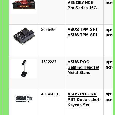
VENGEANCE
поис
Pro Series-16G
3625460
ASUS TPM-SPI
при
ASUS TPM-SPI
поис
4582237
ASUS ROG
при
Gaming Headset
поис
Metal Stand
46046061
ASUS ROG RX
при
PBT Doubleshot
поис
Keycap Set