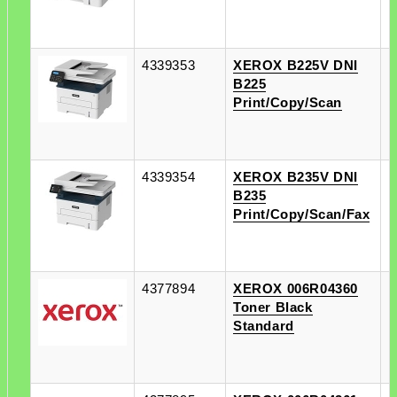
4339353
XEROX B225V DNI
п
B225
п
Print/Copy/Scan
4339354
XEROX B235V DNI
п
B235
п
Print/Copy/Scan/Fax
4377894
XEROX 006R04360
п
Toner Black
п
Standard