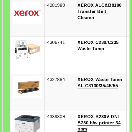
4281989
XEROX ALC&B8100
п
Transfer Belt
п
Cleaner
4306741
XEROX C230/C235
п
Waste Toner
п
4327884
XEROX Waste Toner
п
AL C8130/35/45/55
п
4339309
XEROX B230V DNI
п
B230 b/w printer 34
п
ppm