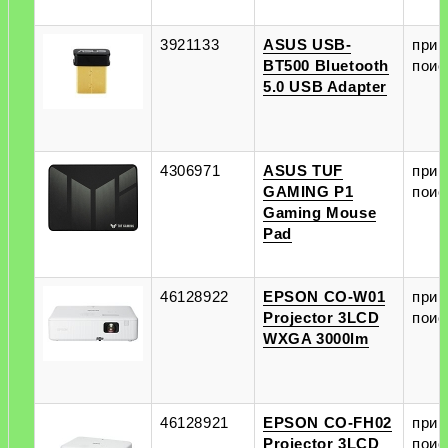
3921133
ASUS USB-
при
BT500 Bluetooth
поис
5.0 USB Adapter
4306971
ASUS TUF
при
GAMING P1
поис
Gaming Mouse
Pad
46128922
EPSON CO-W01
при
Projector 3LCD
поис
WXGA 3000lm
46128921
EPSON CO-FH02
при
Projector 3LCD
поис