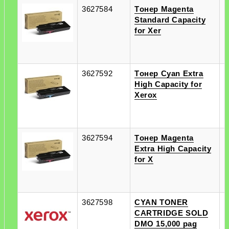
3627584
Tонер Magenta
п
Standard Capacity
п
for Xer
3627592
Tонер Cyan Extra
п
High Capacity for
п
Xerox
3627594
Tонер Magenta
п
Extra High Capacity
п
for X
3627598
CYAN TONER
п
CARTRIDGE SOLD
п
DMO 15,000 pag