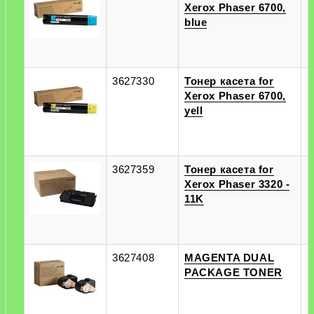
Xerox Phaser 6700,
п
blue
3627330
Тонер касета for
п
Xerox Phaser 6700,
п
yell
3627359
Тонер касета for
п
Xerox Phaser 3320 -
п
11K
3627408
MAGENTA DUAL
п
PACKAGE TONER
п