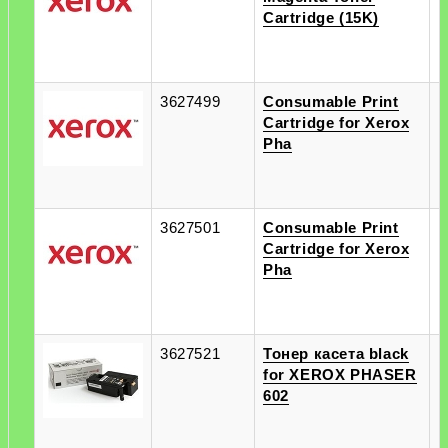
Cartridge (15K)
3627499
Consumable Print
п
Cartridge for Xerox
п
Pha
3627501
Consumable Print
п
Cartridge for Xerox
п
Pha
3627521
Тонер касета black
п
for XEROX PHASER
п
602