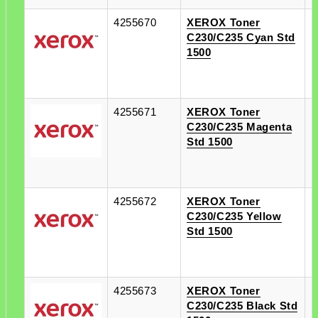
4255670
XEROX Toner
п
C230/C235 Cyan Std
п
1500
4255671
XEROX Toner
п
C230/C235 Magenta
п
Std 1500
4255672
XEROX Toner
п
C230/C235 Yellow
п
Std 1500
4255673
XEROX Toner
п
C230/C235 Black Std
п