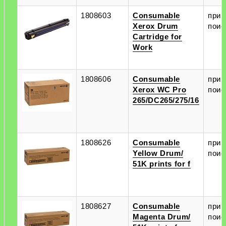
1808603
Consumable
при
Xerox Drum
поис
Cartridge for
Work
1808606
Consumable
при
Xerox WC Pro
поис
265/DC265/275/16
1808626
Consumable
при
Yellow Drum/
поис
51K prints for f
1808627
Consumable
при
Magenta Drum/
поис