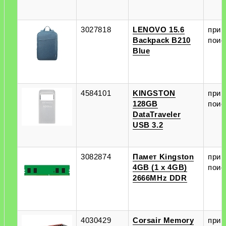
3027818
LENOVO 15.6
при
Backpack B210
поис
Blue
4584101
KINGSTON
при
128GB
поис
DataTraveler
USB 3.2
3082874
Памет Kingston
при
4GB (1 x 4GB)
поис
2666MHz DDR
4030429
Corsair Memory
при