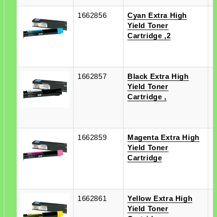
1662856
Cyan Extra High
п
Yield Toner
п
Cartridge ,2
1662857
Black Extra High
п
Yield Toner
п
Cartridge ,
1662859
Magenta Extra High
п
Yield Toner
п
Cartridge
1662861
Yellow Extra High
п
Yield Toner
п