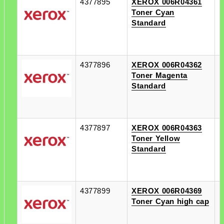
4377895
XEROX 006R04361
п
Toner Cyan
п
Standard
4377896
XEROX 006R04362
п
Toner Magenta
п
Standard
4377897
XEROX 006R04363
п
Toner Yellow
п
Standard
4377899
XEROX 006R04369
п
Toner Cyan high cap
п