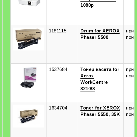
1080p
1181115
Drum for XEROX
при
Phaser 5500
поис
1537684
Тонер касета for
при
Xerox
поис
WorkCentre
3210/3
1634704
Toner for XEROX
при
Phaser 5550, 35K
поис