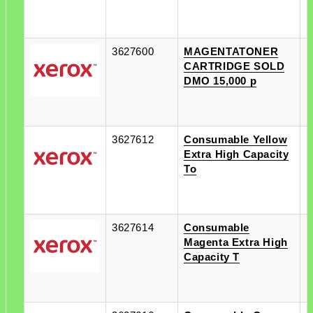
3627600
MAGENTATONER
п
CARTRIDGE SOLD
п
DMO 15,000 p
3627612
Consumable Yellow
п
Extra High Capacity
п
To
3627614
Consumable
п
Magenta Extra High
п
Capacity T