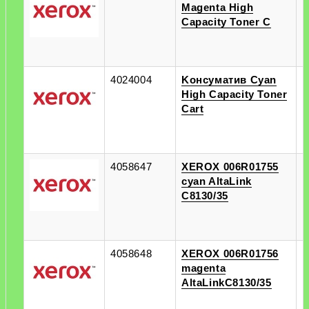
Magenta High
п
Capacity Toner C
4024004
Kонсуматив Cyan
п
High Capacity Toner
п
Cart
4058647
XEROX 006R01755
п
cyan AltaLink
п
C8130/35
4058648
XEROX 006R01756
п
magenta
п
AltaLinkC8130/35