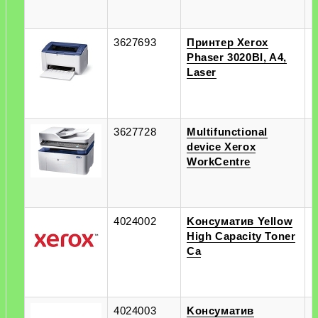
3627693
Принтер Xerox
п
Phaser 3020BI, A4,
п
Laser
3627728
Multifunctional
п
device Xerox
п
WorkCentre
4024002
Kонсуматив Yellow
п
High Capacity Toner
п
Ca
4024003
Kонсуматив
п