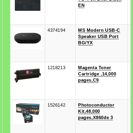
EN
4374194
MS Modern USB-C
п
Speaker USB Port
п
BG/YX
1218213
Magenta Toner
п
Cartridge ,14,000
п
pages,C9
1526142
Photoconductor
п
Kit,48,000
п
pages,X860de 3