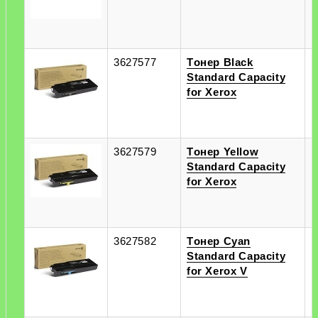
3627577
Tонер Black
п
Standard Capacity
п
for Xerox
3627579
Tонер Yellow
п
Standard Capacity
п
for Xerox
3627582
Tонер Cyan
п
Standard Capacity
п
for Xerox V