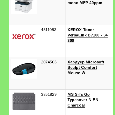
mono MFP 40ppm
п
4511083
XEROX Toner
п
VersaLink B7100 - 34
п
300
2074506
Хардуер Microsoft
п
Sculpt Comfort
п
Mouse W
3851829
MS Srfc Go
п
Typecover N EN
п
Charcoal