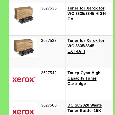
3627535
Toner for Xerox for
п
WC 3335/3345 HIGH-
п
CA
3627537
Toner for Xerox for
п
WC 3335/3345
п
EXTRA H
3627542
Тонер Cyan High
п
Capacity Toner
п
Cartridge
3627566
DC SC2020 Waste
п
Toner Bottle, 15K
п