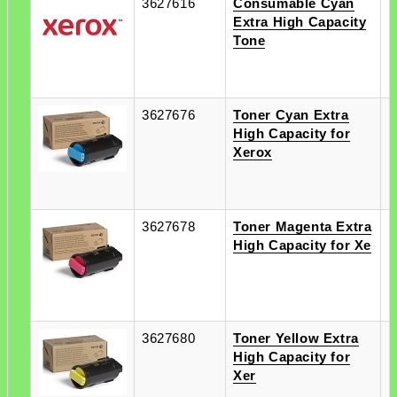
3627616
Consumable Cyan
п
Extra High Capacity
п
Tone
3627676
Toner Cyan Extra
п
High Capacity for
п
Xerox
3627678
Toner Magenta Extra
п
High Capacity for Xe
п
3627680
Toner Yellow Extra
п
High Capacity for
п
Xer