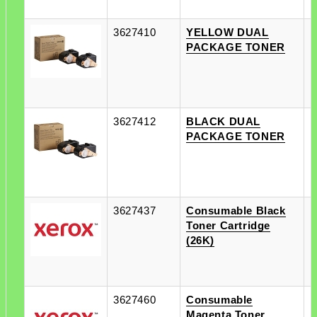
3627410
YELLOW DUAL
п
PACKAGE TONER
п
3627412
BLACK DUAL
п
PACKAGE TONER
п
3627437
Consumable Black
п
Toner Cartridge
п
(26K)
3627460
Consumable
п
Magenta Toner
п