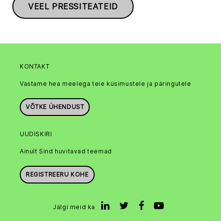
VEEL PRESSITEATEID
KONTAKT
Vastame hea meelega teie küsimustele ja päringutele
VÕTKE ÜHENDUST
UUDISKIRI
Ainult Sind huvitavad teemad
REGISTREERU KOHE
Jälgi meid ka