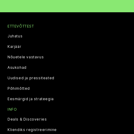
ETTEVÕTTEST
Juhatus
Karjäär
Nõuetele vastavus
Asukohad
Uudised ja pressiteated
Põhimõtted
Eesmärgid ja strateegia
INFO
Deals & Discoveries
Kliendiks registreerimine