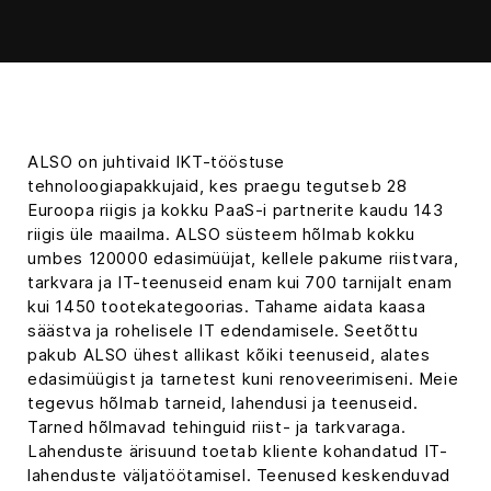
ALSO on juhtivaid IKT-tööstuse
tehnoloogiapakkujaid, kes praegu tegutseb 28
Euroopa riigis ja kokku PaaS-i partnerite kaudu 143
riigis üle maailma. ALSO süsteem hõlmab kokku
umbes 120000 edasimüüjat, kellele pakume riistvara,
tarkvara ja IT-teenuseid enam kui 700 tarnijalt enam
kui 1450 tootekategoorias. Tahame aidata kaasa
säästva ja rohelisele IT edendamisele. Seetõttu
pakub ALSO ühest allikast kõiki teenuseid, alates
edasimüügist ja tarnetest kuni renoveerimiseni. Meie
tegevus hõlmab tarneid, lahendusi ja teenuseid.
Tarned hõlmavad tehinguid riist- ja tarkvaraga.
Lahenduste ärisuund toetab kliente kohandatud IT-
lahenduste väljatöötamisel. Teenused keskenduvad