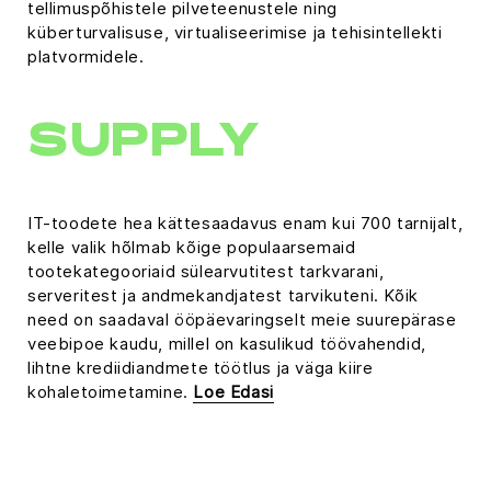
tellimuspõhistele pilveteenustele ning
küberturvalisuse, virtualiseerimise ja tehisintellekti
platvormidele.
SUPPLY
IT-toodete hea kättesaadavus enam kui 700 tarnijalt,
kelle valik hõlmab kõige populaarsemaid
tootekategooriaid sülearvutitest tarkvarani,
serveritest ja andmekandjatest tarvikuteni. Kõik
need on saadaval ööpäevaringselt meie suurepärase
veebipoe kaudu, millel on kasulikud töövahendid,
lihtne krediidiandmete töötlus ja väga kiire
kohaletoimetamine.
Loe Edasi