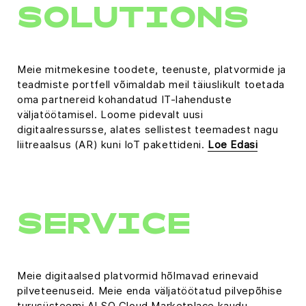
SOLUTIONS
Meie mitmekesine toodete, teenuste, platvormide ja
teadmiste portfell võimaldab meil täiuslikult toetada
oma partnereid kohandatud IT-lahenduste
väljatöötamisel. Loome pidevalt uusi
digitaalressursse, alates sellistest teemadest nagu
liitreaalsus (AR) kuni IoT pakettideni.
Loe Edasi
SERVICE
Meie digitaalsed platvormid hõlmavad erinevaid
pilveteenuseid. Meie enda väljatöötatud pilvepõhise
turusüsteemi ALSO Cloud Marketplace kaudu