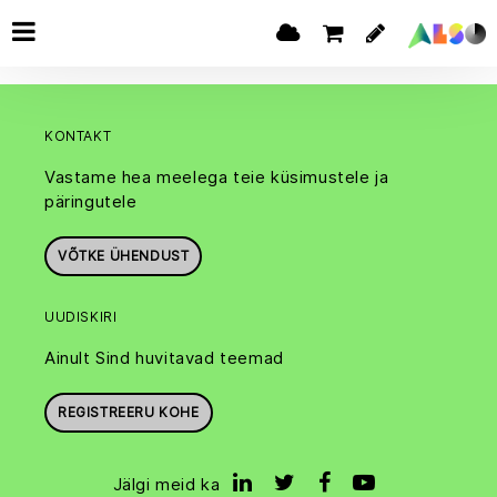
KONTAKT
Vastame hea meelega teie küsimustele ja
päringutele
VÕTKE ÜHENDUST
UUDISKIRI
Ainult Sind huvitavad teemad
REGISTREERU KOHE
Jälgi meid ka