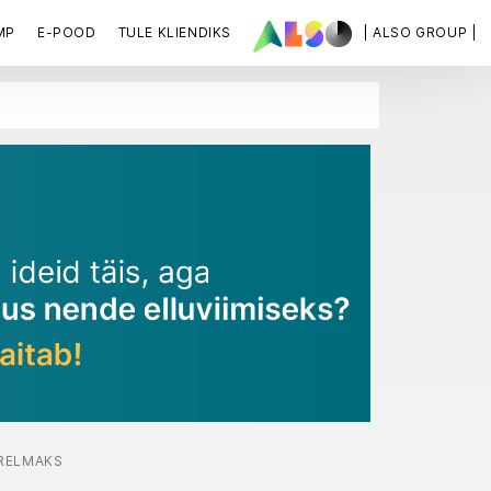
MP
E-POOD
TULE KLIENDIKS
| ALSO GROUP |
RELMAKS