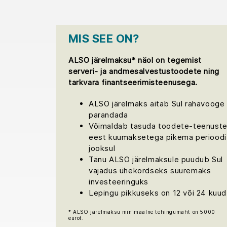
MIS SEE ON?
ALSO järelmaksu* näol on tegemist
serveri- ja andmesalvestustoodete ning
tarkvara finantseerimisteenusega.
ALSO järelmaks aitab Sul rahavooge
parandada
Võimaldab tasuda toodete-teenust
eest kuumaksetega pikema perioodi
jooksul
Tänu ALSO järelmaksule puudub Sul
vajadus ühekordseks suuremaks
investeeringuks
Lepingu pikkuseks on 12 või 24 kuud
* ALSO järelmaksu minimaalne tehingumaht on 5000
eurot.