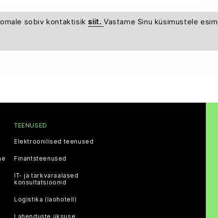
 omale sobiv kontaktisik
siit.
Vastame Sinu küsimustele esim
TEENUSED
Elektroonilised teenused
ne
Finantsteenused
IT- ja tarkvaraalased
konsultatsioonid
Logistika (laohotell)
Lahenduste üksuse