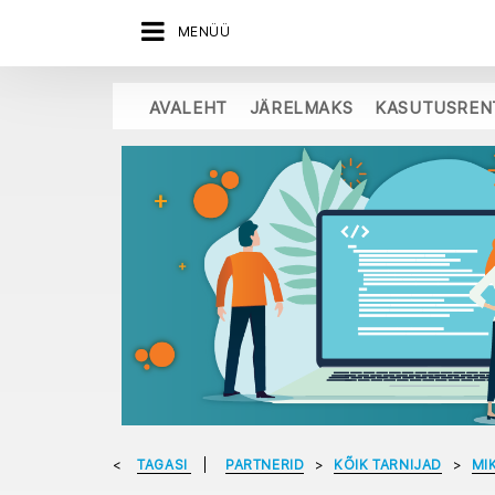
MENÜÜ
AVALEHT
JÄRELMAKS
KASUTUSREN
TAGASI
PARTNERID
KÕIK TARNIJAD
MI