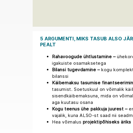
5 ARGUMENTI, MIKS TASUB ALSO JÄ
PEALT
Rahavoogude ühtlustamine –
ühekord
igakuiste osamaksetega
Bilansi tugevdamine –
kogu komplekt 
bilanssi
Käibemaksu tasumise finantseerimin
tasumist. Soetuskuul on võimalik käi
sisendkäibemaksuna, mida on võimal
aga kuutasu osana
Kogu teenus ühe pakkuja juurest –
er
vajalik, kuna ALSO-st saad nii seadme
Hea võimalus
projektipõhiseks äriks