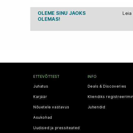
OLEME SINU JAOKS
Leia
OLEMAS!
ETTEVÕTTEST
INFO
Juhatus
Deals & Discoveries
Karjäär
Kliendiks registreerimi
Nõuetele vastavus
Juhendid
Asukohad
Uudised ja pressiteated