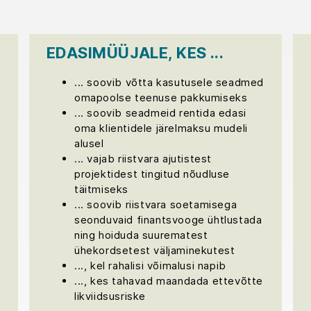
EDASIMÜÜJALE, KES ...
... soovib võtta kasutusele seadmed
omapoolse teenuse pakkumiseks
... soovib seadmeid rentida edasi
oma klientidele järelmaksu mudeli
alusel
... vajab riistvara ajutistest
e
projektidest tingitud nõudluse
täitmiseks
... soovib riistvara soetamisega
seonduvaid finantsvooge ühtlustada
ning hoiduda suurematest
ühekordsetest väljaminekutest
..., kel rahalisi võimalusi napib
..., kes tahavad maandada ettevõtte
likviidsusriske