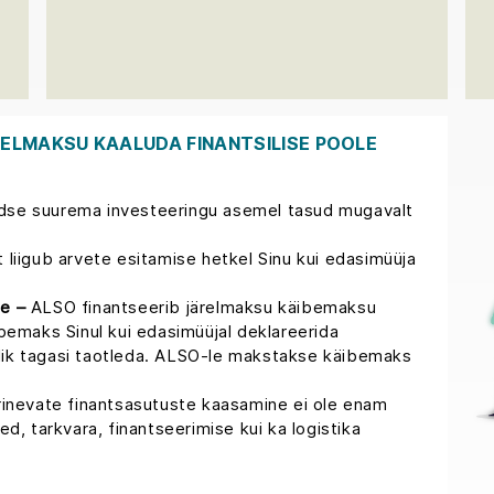
RELMAKSU KAALUDA FINANTSILISE POOLE
se suurema investeeringu asemel tasud mugavalt
liigub arvete esitamise hetkel Sinu kui edasimüüja
e –
ALSO finantseerib järelmaksu käibemaksu
bemaks Sinul kui edasimüüjal deklareerida
ik tagasi taotleda. ALSO-le makstakse käibemaks
inevate finantsasutuste kaasamine ei ole enam
d, tarkvara, finantseerimise kui ka logistika