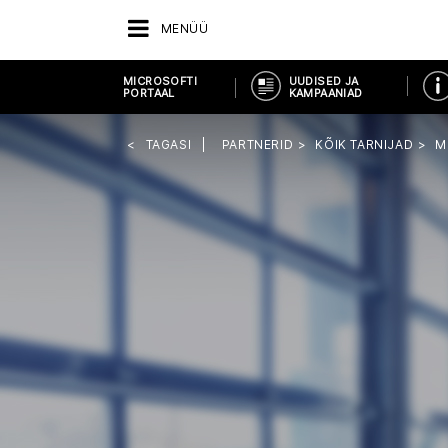
MENÜÜ
MICROSOFTI
UUDISED JA
PORTAAL
KAMPAANIAD
TAGASI
PARTNERID
KÕIK TARNIJAD
M