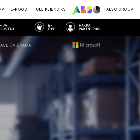
MP
E-POOD
TULE KLIENDIKS
| ALSO GROUP |
- JA
E-
HAKKA
RIISTAD
ÕPE
PARTNERIKS
FACE ON ENAMAT