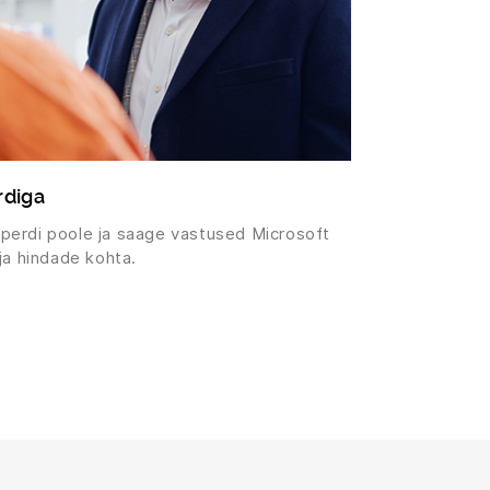
rdiga
perdi poole ja saage vastused Microsoft
ja hindade kohta.