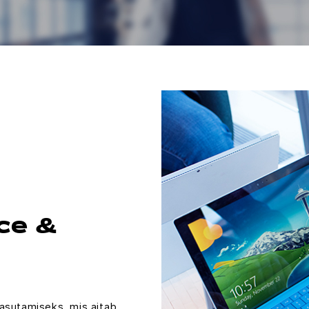
ce &
asutamiseks, mis aitab