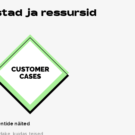
stad ja ressursid
entide näited
dake, kuidas teised