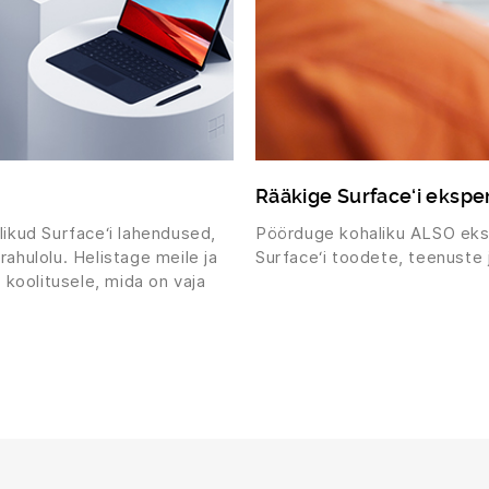
Rääkige Surface‘i ekspe
likud Surface‘i lahendused,
Pöörduge kohaliku ALSO eks
rahulolu. Helistage meile ja
Surface‘i toodete, teenuste 
a koolitusele, mida on vaja