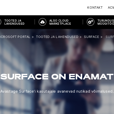
KONTAKT
AC
TOOTED JA
ALSO CLOUD
TURUNDUS
LAHENDUSED
MARKETPLACE
MÜÜGITÖÖ
ICROSOFT PORTAL
TOOTED JA LAHENDUSED
SURFACE
SUR
SURFACE ON ENAMAT
Avastage Surface‘i kasutajale avanevad nutikad võimalused.