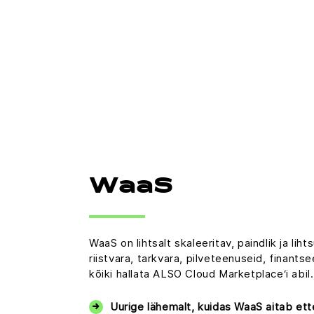
WaaS
WaaS on lihtsalt skaleeritav, paindlik ja li
riistvara, tarkvara, pilveteenuseid, finants
kõiki hallata ALSO Cloud Marketplace‘i abil.
Uurige lähemalt, kuidas WaaS aitab et