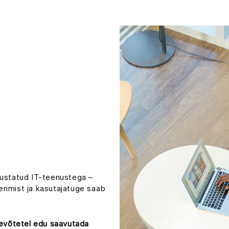
htsustatud IT-teenustega –
eerimist ja kasutajatuge saab
tevõtetel edu saavutada