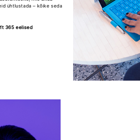
id ühtlustada – kõike seda
oft 365 eelised