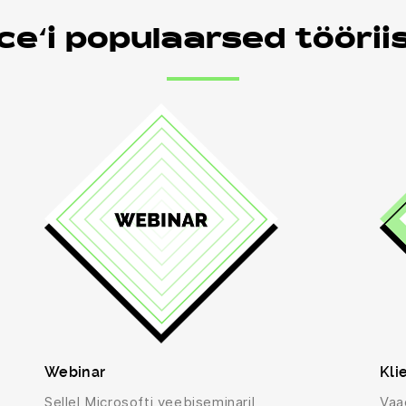
e‘i populaarsed töörii
Webinar
Kli
Sellel Microsofti veebiseminaril
Vaa