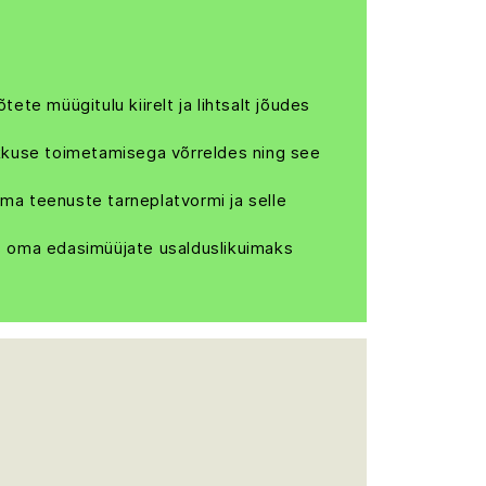
e müügitulu kiirelt ja lihtsalt jõudes
kuse toimetamisega võrreldes ning see
a teenuste tarneplatvormi ja selle
s oma edasimüüjate usalduslikuimaks