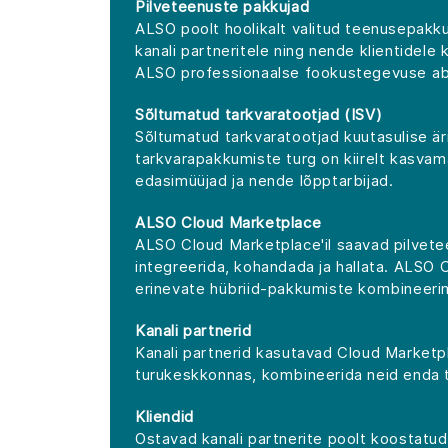
Pilveteenuste pakkujad
ALSO poolt hoolikalt valitud teenusepakk
kanali partneritele ning nende klientidel
ALSO professionaalse fookustegevuse abi
Sõltumatud tarkvaratootjad (ISV)
Sõltumatud tarkvaratootjad kuutasulise är
tarkvarapakkumiste turg on kiirelt kasva
edasimüüjad ja nende lõpptarbijad.
ALSO Cloud Marketplace
ALSO Cloud Marketplace'il saavad pilvetee
integreerida, kohandada ja hallata. ALSO 
erinevate hübriid-pakkumiste kombineerim
Kanali partnerid
Kanali partnerid kasutavad Cloud Marketpl
turukeskkonnas, kombineerida neid enda too
Kliendid
Ostavad kanali partnerite poolt koostatud