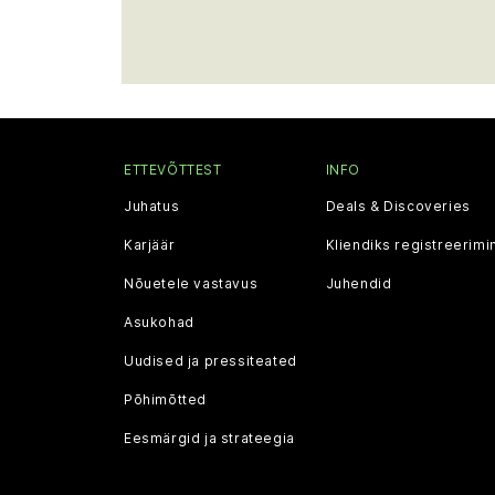
ETTEVÕTTEST
INFO
Juhatus
Deals & Discoveries
Karjäär
Kliendiks registreerimi
Nõuetele vastavus
Juhendid
Asukohad
Uudised ja pressiteated
Põhimõtted
Eesmärgid ja strateegia