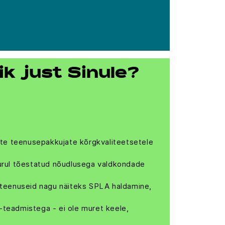
k just Sinule?
sete teenusepakkujate kõrgkvaliteetsetele
turul tõestatud nõudlusega valdkondade
 teenuseid nagu näiteks SPLA haldamine,
-teadmistega - ei ole muret keele,