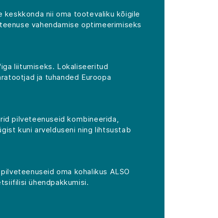
 keskkonda nii oma tootevaliku kõigile
ava teenuse vahendamise optimeerimiseks
ga liitumiseks. Lokaliseeritud
aratootjad ja tuhanded Euroopa
erid pilveteenuseid kombineerida,
ist kuni arvelduseni ning lihtsustab
ud pilveteenuseid oma kohalikus ALSO
siifilisi ühendpakkumisi.