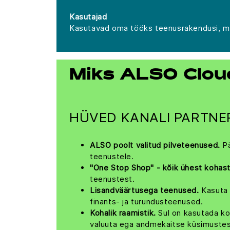
Kasutajad
Kasutavad oma tööks teenusrakendusi, mil
Miks ALSO Cloud
HÜVED KANALI PARTNE
ALSO poolt valitud pilveteenused.
Pä
teenustele.
"One Stop Shop" - kõik ühest kohast
teenustest.
Lisandväärtusega teenused.
Kasuta 
finants- ja turundusteenused.
Kohalik raamistik.
Sul on kasutada ko
valuuta ega andmekaitse küsimustes