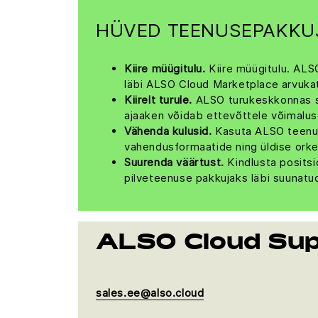
HÜVED TEENUSEPAKKUJ
Kiire müügitulu.
Kiire müügitulu. ALS
läbi ALSO Cloud Marketplace arvukate
Kiirelt turule.
ALSO turukeskkonnas sa
ajaaken võidab ettevõttele võimalu
Vähenda kulusid.
Kasuta ALSO teenust
vahendusformaatide ning üldise ork
Suurenda väärtust.
Kindlusta posits
pilveteenuse pakkujaks läbi suunatu
ALSO Cloud Su
sales.ee@also.cloud