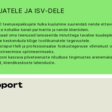
ATELE JA ISV-DELE
O teenusepakkujate hulka kuulumine suurendab nende ettevõtet
 kohalike kanali partnerite ja nende klientideni.
ad oma teenused lansseerida minutitega tavalise kuudepik
se keskenduda kõige tootlikumatele tegevustele.
eportfelli ja professionaalse fookustegevuse võimekust om
estreerimise optimeerimiseks.
iooni kasvava pilveteenuste nõudluse tingimustes arenemak
d, kliendikesksete lahenduste.
pport