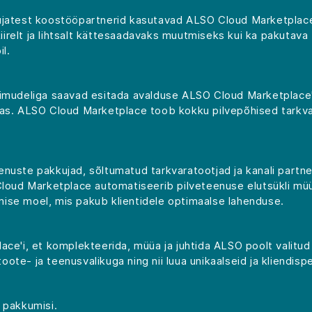
ujatest koostööpartnerid kasutavad ALSO Cloud Marketplace
e kiirelt ja lihtsalt kättesaadavaks muutmiseks kui ka pakut
l.
imudeliga saavad esitada avalduse ALSO Cloud Marketplace'i
mas. ALSO Cloud Marketplace toob kokku pilvepõhised tarkv
nuste pakkujad, sõltumatud tarkvaratootjad ja kanali partn
Cloud Marketplace automatiseerib pilveteenuse elutsükli müüg
ise moel, mis pakub klientidele optimaalse lahenduse.
ace'i, et komplekteerida, müüa ja juhtida ALSO poolt valit
te- ja teenusvalikuga ning nii luua unikaalseid ja kliendispet
 pakkumisi.