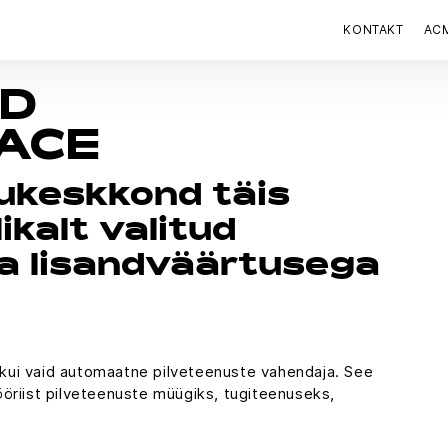
KONTAKT
AC
UD
ACE
rukeskkond täis
ikalt valitud
ja lisandväärtusega
kui vaid automaatne pilveteenuste vahendaja. See
öriist pilveteenuste müügiks, tugiteenuseks,