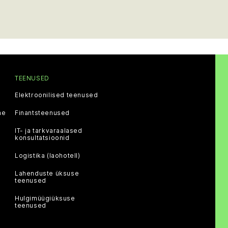
TEENUSED
Elektroonilised teenused
ne
Finantsteenused
IT- ja tarkvaraalased
konsultatsioonid
Logistika (laohotell)
Lahenduste üksuse
teenused
Hulgimüügiüksuse
teenused