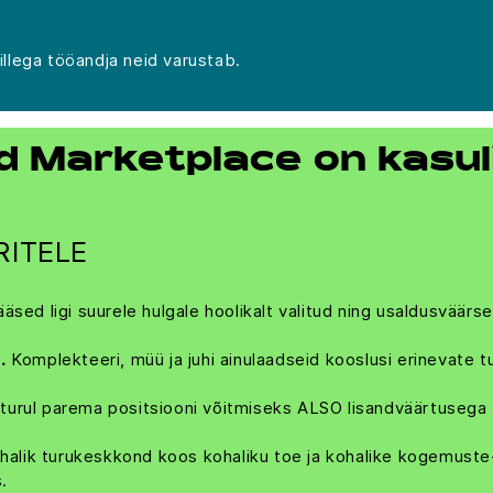
lega tööandja neid varustab.
 Marketplace on kasuli
RITELE
äsed ligi suurele hulgale hoolikalt valitud ning usaldusväär
.
Komplekteeri, müü ja juhi ainulaadseid kooslusi erinevate 
turul parema positsiooni võitmiseks ALSO lisandväärtusega
halik turukeskkond koos kohaliku toe ja kohalike kogemuste
.