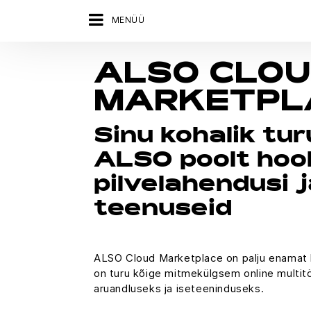
MENÜÜ
ALSO CLO
MARKETPL
Sinu kohalik tu
ALSO poolt hool
pilvelahendusi 
teenuseid
ALSO Cloud Marketplace on palju enamat 
on turu kõige mitmekülgsem online multitö
aruandluseks ja iseteeninduseks.