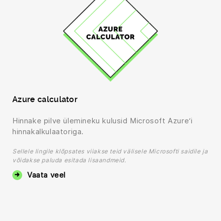
Azure calculator
Hinnake pilve ülemineku kulusid Microsoft Azure‘i
hinnakalkulaatoriga.
Sellele lingile klõpsates viiakse teid välisele Microsofti saidile ja
võidakse paluda esitada lisaandmeid.
Vaata veel