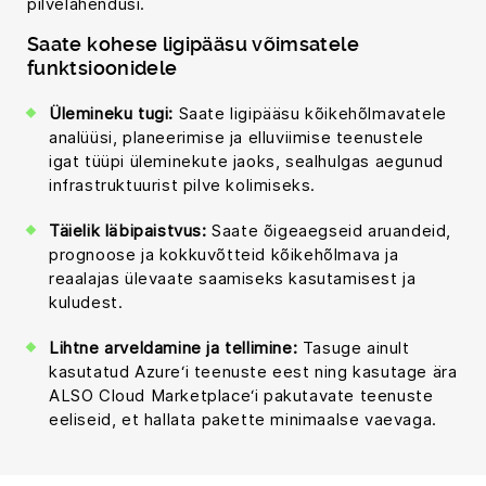
pilvelahendusi.
Saate kohese ligipääsu võimsatele
funktsioonidele
Ülemineku tugi:
Saate ligipääsu kõikehõlmavatele
analüüsi, planeerimise ja elluviimise teenustele
igat tüüpi üleminekute jaoks, sealhulgas aegunud
infrastruktuurist pilve kolimiseks.
Täielik läbipaistvus:
Saate õigeaegseid aruandeid,
prognoose ja kokkuvõtteid kõikehõlmava ja
reaalajas ülevaate saamiseks kasutamisest ja
kuludest.
Lihtne arveldamine ja tellimine:
Tasuge ainult
kasutatud Azure‘i teenuste eest ning kasutage ära
ALSO Cloud Marketplace‘i pakutavate teenuste
eeliseid, et hallata pakette minimaalse vaevaga.