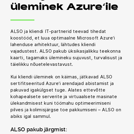
üleminek Azure‘ile
ALSO ja kliendi IT-partnerid teevad tihedat
koostööd, et luua optimaalne Microsoft Azure‘i
lahenduse arhitektuur, lähtudes kliendi
vajadustest. ALSO pakub üksikasjalikku teekonna
kaarti, tagamaks ülemineku sujuvust, turvalisust ja
täielikku nõuetelevastavust.
Kui kliendi üleminek on käimas, jätkavad ALSO
sertifitseeritud Azure‘i arendajad abistamist ja
pakuvad igakülgset tuge. Alates ettevõtte
kohapealsete serverite ja virtuaalsete masinate
ülekandmisest kuni töömahu optimeerimiseni
pilves ja kolimisjärgse toe pakkumiseni – ALSO on
abiks igal sammul.
ALSO pakub järgmist: