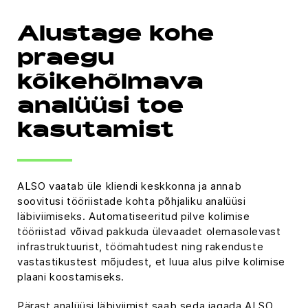
Alustage kohe
praegu
kõikehõlmava
analüüsi toe
kasutamist
ALSO vaatab üle kliendi keskkonna ja annab
soovitusi tööriistade kohta põhjaliku analüüsi
läbiviimiseks. Automatiseeritud pilve kolimise
tööriistad võivad pakkuda ülevaadet olemasolevast
infrastruktuurist, töömahtudest ning rakenduste
vastastikustest mõjudest, et luua alus pilve kolimise
plaani koostamiseks.
Pärast analüüsi läbiviimist saab seda jagada ALSO