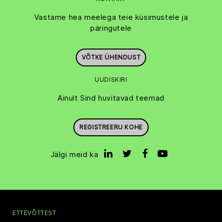
Vastame hea meelega teie küsimustele ja
päringutele
VÕTKE ÜHENDUST
UUDISKIRI
Ainult Sind huvitavad teemad
REGISTREERU KOHE
Jälgi meid ka
ETTEVÕTTEST