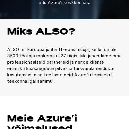
edu Azure‘i keskkonnas.
Miks ALSO?
ALSO on Euroopa juhtiv IT-edasimüüja, kellel on üle
3500 töötaja rohkem kui 27 riigis. Me juhendame oma
professionaalseid partnereid ja nende kliente
enamiku kaasaegsete pilve- ja tarkvaralahenduste
kasutamisel ning toetame neid Azure‘i üleminekul –
teekonna igal sammul.
Meie Azure’i