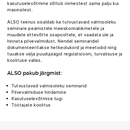
kasutuselevõtmine sõltub inimestest sama palju kui
masinatest.
ALSO teenus sisaldab ka tutvustavaid valmisoleku
seminare peamistele meeskonnaliikmetele ja
muudele ettevõtte osapooltele, et vaadata üle ja
hinnata pilvevalmidust. Nendel seminaridel
dokumenteeritakse hetkeolukord ja meetodid ning
tuuakse välja puudujäägid regulatsiooni, turvalisuse ja
koolituse vallas.
ALSO pakub järgmist:
Tutvustavad valmisoleku seminarid
Pilvevalmiduse hindamine
Kasutuselevõtmise tugi
Töötajate koolitus