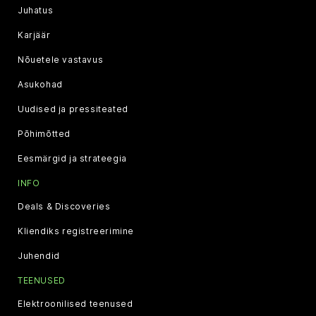
Juhatus
Karjäär
Nõuetele vastavus
Asukohad
Uudised ja pressiteated
Põhimõtted
Eesmärgid ja strateegia
INFO
Deals & Discoveries
Kliendiks registreerimine
Juhendid
TEENUSED
Elektroonilised teenused