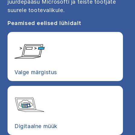
juurdepääsu Microsofti ja teiste tootjate
suurele tootevalikule.
Peamised eelised lühidalt
Valge märgistus
Digitaalne müük