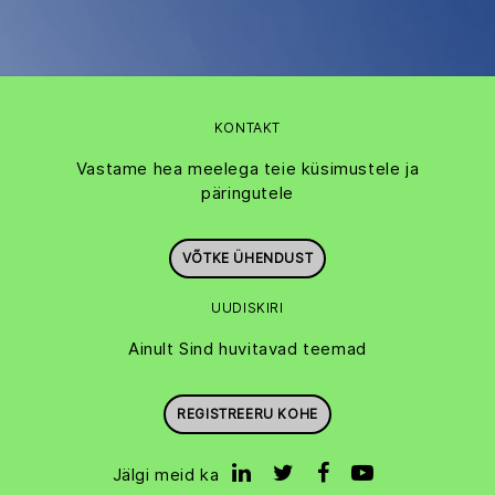
KONTAKT
Vastame hea meelega teie küsimustele ja
päringutele
VÕTKE ÜHENDUST
UUDISKIRI
Ainult Sind huvitavad teemad
REGISTREERU KOHE
Jälgi meid ka