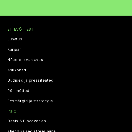
ETTEVÕTTEST
Juhatus
Karjäär
Nõuetele vastavus
Asukohad
Uudised ja pressiteated
Põhimõtted
Eesmärgid ja strateegia
INFO
Deals & Discoveries
Kliendiks registreerimine