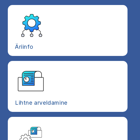
Äriinfo
Lihtne arveldamine