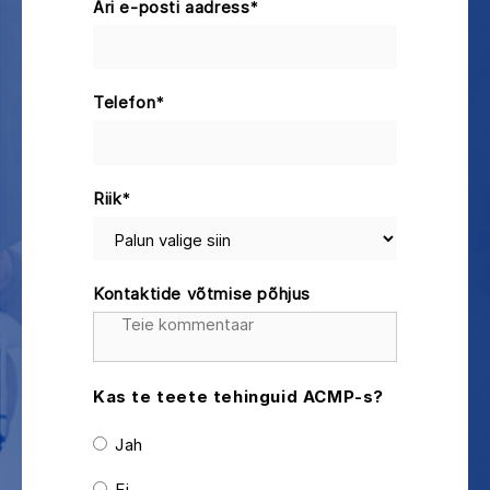
Äri e-posti aadress
*
Telefon
*
Riik
*
Kontaktide võtmise põhjus
Kas te teete tehinguid ACMP-s?
Jah
Ei