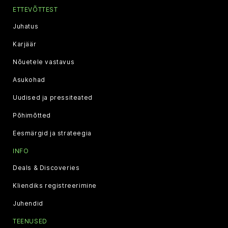
ETTEVÕTTEST
Juhatus
Karjäär
Nõuetele vastavus
Asukohad
Uudised ja pressiteated
Põhimõtted
Eesmärgid ja strateegia
INFO
Deals & Discoveries
Kliendiks registreerimine
Juhendid
TEENUSED