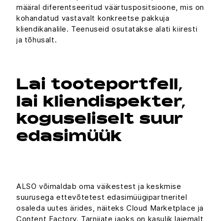
määral diferentseeritud väärtuspositsioone, mis on
kohandatud vastavalt konkreetse pakkuja
kliendikanalile. Teenuseid osutatakse alati kiiresti
ja tõhusalt.
Lai tooteportfell,
lai kliendispekter,
koguseliselt suur
edasimüük
ALSO võimaldab oma väikestest ja keskmise
suurusega ettevõtetest edasimüügipartneritel
osaleda uutes ärides, näiteks Cloud Marketplace ja
Content Factory. Tarnijate jaoks on kasulik laiemalt