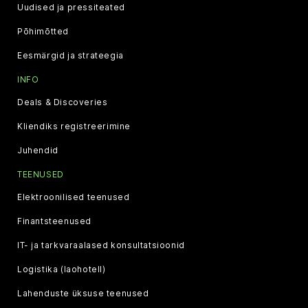
Uudised ja pressiteated
Põhimõtted
Eesmärgid ja strateegia
INFO
Deals & Discoveries
Kliendiks registreerimine
Juhendid
TEENUSED
Elektroonilised teenused
Finantsteenused
IT- ja tarkvaraalased konsultatsioonid
Logistika (laohotell)
Lahenduste üksuse teenused