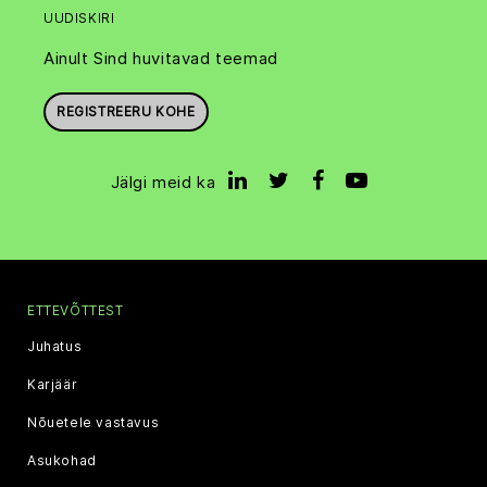
UUDISKIRI
Ainult Sind huvitavad teemad
REGISTREERU KOHE
Jälgi meid ka
ETTEVÕTTEST
Juhatus
Karjäär
Nõuetele vastavus
Asukohad