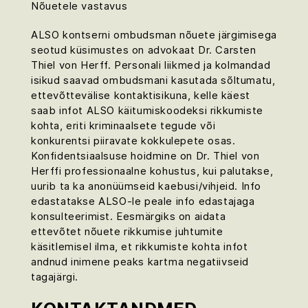
Nõuetele vastavus
ALSO kontserni ombudsman nõuete järgimisega
seotud küsimustes on advokaat Dr. Carsten
Thiel von Herff. Personali liikmed ja kolmandad
isikud saavad ombudsmani kasutada sõltumatu,
ettevõttevälise kontaktisikuna, kelle käest
saab infot ALSO käitumiskoodeksi rikkumiste
kohta, eriti kriminaalsete tegude või
konkurentsi piiravate kokkulepete osas.
Konfidentsiaalsuse hoidmine on Dr. Thiel von
Herffi professionaalne kohustus, kui palutakse,
uurib ta ka anonüümseid kaebusi/vihjeid. Info
edastatakse ALSO-le peale info edastajaga
konsulteerimist. Eesmärgiks on aidata
ettevõtet nõuete rikkumise juhtumite
käsitlemisel ilma, et rikkumiste kohta infot
andnud inimene peaks kartma negatiivseid
tagajärgi.