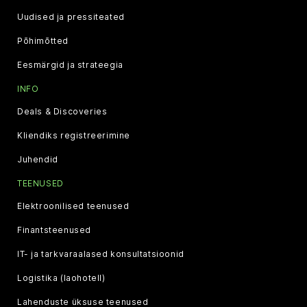
Uudised ja pressiteated
Põhimõtted
Eesmärgid ja strateegia
INFO
Deals & Discoveries
Kliendiks registreerimine
Juhendid
TEENUSED
Elektroonilised teenused
Finantsteenused
IT- ja tarkvaraalased konsultatsioonid
Logistika (laohotell)
Lahenduste üksuse teenused