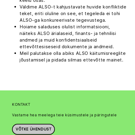
keelu osas.
Väldime ALSO-t kahjustavate huvide konfliktide
teket, eriti oluline on see, et tegeleda ei tohi
ALSO-ga konkureerivate tegevustega.
Hoiame saladuses olulist informatsiooni,
näiteks ALSO ärialaseid, finants- ja tehnilisi
andmed ja muid konfidentsiaalseid
ettevõttesiseseid dokumente ja andmeid.
Meil palutakse olla abiks ALSO käitumisreeglite
jõustamisel ja pidada silmas ettevõtte mainet.
KONTAKT
Vastame hea meelega teie küsimustele ja päringutele
VÕTKE ÜHENDUST