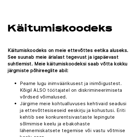
Käitumiskoodeks
Käitumiskoodeks on meie ettevõttes eetika aluseks.
See suunab meie ärialast tegevust ja igapäevast
suhtlemist. Meie käitumiskoodeksi saab võtta kokku
järgmiste põhireeglite abil:
Peame lugu inimväärikusest ja inimõigustest.
Kõigil ALSO töötajatel on diskrimineerimiseta
võrdsed võimalused.
Järgime meie kohtualluvuses kehtivaid seadusi
ja ettevõttesiseseid eeskirju ja kohustusi. Eriti
kehtib see konkurentsivastaste lepingute
sõlmimise keelu ja ebakohaste
lähenemiskatsete tegemise või vastu võtmise