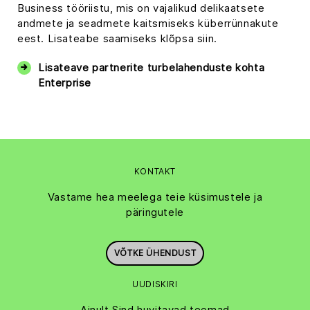
Business tööriistu, mis on vajalikud delikaatsete
andmete ja seadmete kaitsmiseks küberrünnakute
eest. Lisateabe saamiseks klõpsa siin.
Lisateave partnerite turbelahenduste kohta
Enterprise
KONTAKT
Vastame hea meelega teie küsimustele ja
päringutele
VÕTKE ÜHENDUST
UUDISKIRI
Ainult Sind huvitavad teemad