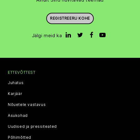
REGISTREERU KOHE
Jälgi meid ka
ETTEVÕTTEST
Juhatus
Karjäär
Nõuetele vastavus
Asukohad
Uudised ja pressiteated
Põhimõtted