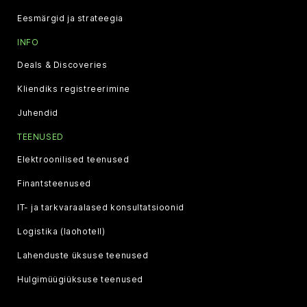
Eesmärgid ja strateegia
INFO
Deals & Discoveries
Kliendiks registreerimine
Juhendid
TEENUSED
Elektroonilised teenused
Finantsteenused
IT- ja tarkvaraalased konsultatsioonid
Logistika (laohotell)
Lahenduste üksuse teenused
Hulgimüügiüksuse teenused