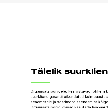
Täielik suurklie
Organisatsioonidele, kes ostavad rohkem k
suurkliendigarantii pikendatud kolmeaastast
seadmetele ja seadmete asendamist kõiges
Organisatsioonid võivad kasutada laiahaard