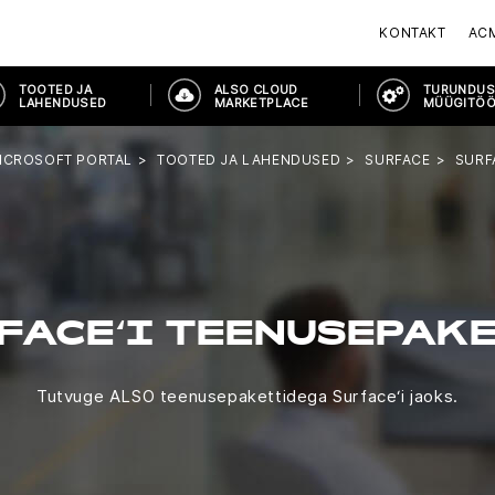
KONTAKT
AC
TOOTED JA
ALSO CLOUD
TURUNDUS
LAHENDUSED
MARKETPLACE
MÜÜGITÖÖ
ICROSOFT PORTAL
TOOTED JA LAHENDUSED
SURFACE
SURF
FACE‘I TEENUSEPAK
Tutvuge ALSO teenusepakettidega Surface‘i jaoks.