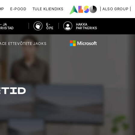
MP
E-POOD
TULE KLIENDIKS
| ALSO GROUP |
- JA
E-
HAKKA
RIISTAD
ÕPE
PARTNERIKS
ACE ETTEVÕTETE JAOKS
ETID