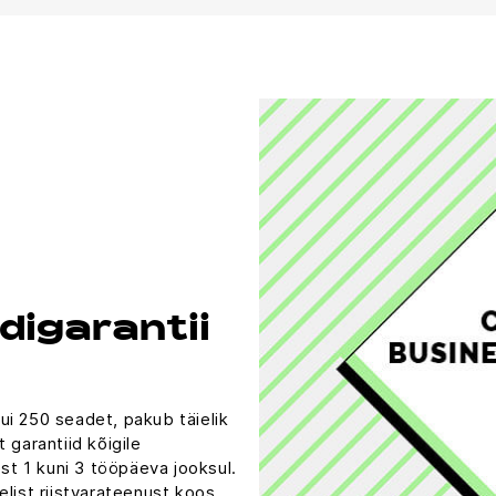
ndigarantii
ui 250 seadet, pakub täielik
 garantiid kõigile
t 1 kuni 3 tööpäeva jooksul.
elist riistvarateenust koos