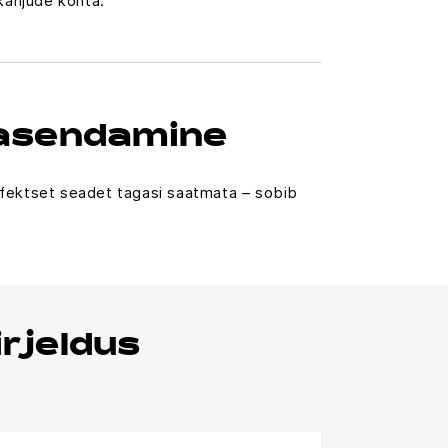
kahjude kohta.
 asendamine
defektset seadet tagasi saatmata – sobib
rjeldus