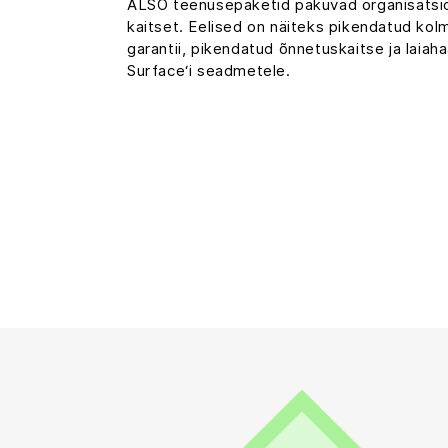
ALSO teenusepaketid pakuvad organisatsioo
kaitset. Eelised on näiteks pikendatud kol
garantii, pikendatud õnnetuskaitse ja laiaha
Surface‘i seadmetele.