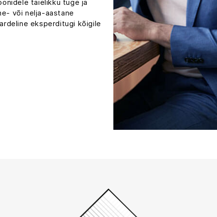
nidele täielikku tuge ja
me- või nelja-aastane
ardeline eksperditugi kõigile