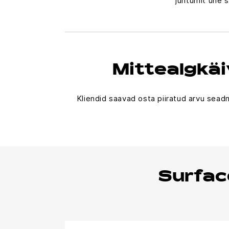
juhtumit ühe 
Mittealgkä
Kliendid saavad osta piiratud arvu sead
Surfac