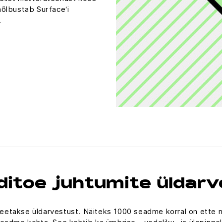
õlbustab Surface‘i
.
ditoe juhtumite üldar
eetakse üldarvestust. Näiteks 1000 seadme korral on ette nä