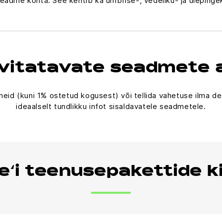
seadme kohta. See kehtib ka ümbrise-, vedeliku- ja ülepinge
ivitatavate seadmete
meid (kuni 1% ostetud kogusest) või tellida vahetuse ilma 
ideaalselt tundlikku infot sisaldavatele seadmetele.
e‘i teenusepakettide ki