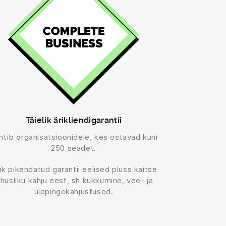
Täielik ärikliendigarantii
htib organisatsioonidele, kes ostavad kuni
250 seadet.
ik pikendatud garantii eelised pluss kaitse
uhusliku kahju eest, sh kukkumine, vee- ja
ülepingekahjustused.