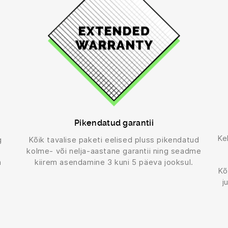
Pikendatud garantii
Ke
g
Kõik tavalise paketi eelised pluss pikendatud
kolme- või nelja-aastane garantii ning seadme
a
kiirem asendamine 3 kuni 5 päeva jooksul.
Kõ
j