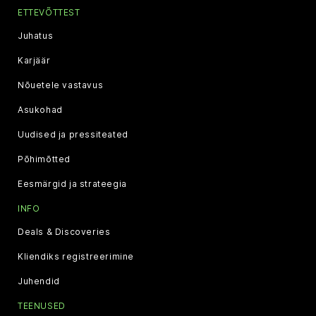
ETTEVÕTTEST
Juhatus
Karjäär
Nõuetele vastavus
Asukohad
Uudised ja pressiteated
Põhimõtted
Eesmärgid ja strateegia
INFO
Deals & Discoveries
Kliendiks registreerimine
Juhendid
TEENUSED