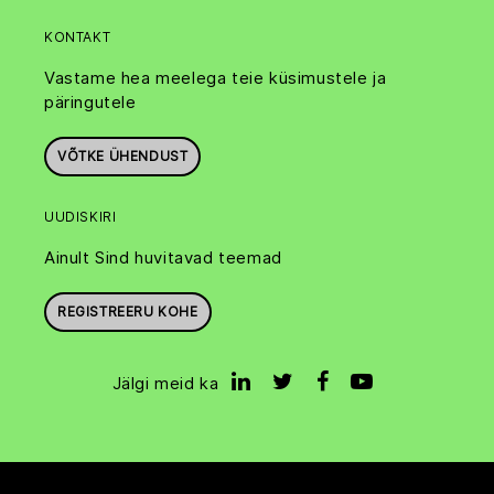
KONTAKT
Vastame hea meelega teie küsimustele ja
päringutele
VÕTKE ÜHENDUST
UUDISKIRI
Ainult Sind huvitavad teemad
REGISTREERU KOHE
Jälgi meid ka