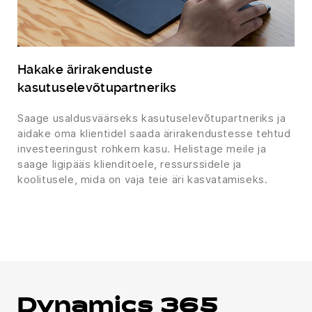
Hakake ärirakenduste
kasutuselevõtupartneriks
Saage usaldusväärseks kasutuselevõtupartneriks ja
aidake oma klientidel saada ärirakendustesse tehtud
investeeringust rohkem kasu. Helistage meile ja
saage ligipääs klienditoele, ressurssidele ja
koolitusele, mida on vaja teie äri kasvatamiseks.
Dynamics 365