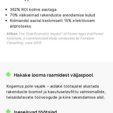
362% ROI kolme aastaga
70% väiksemad rakenduste arendamise kulud
Kolmandal aastal keskmiselt 15% efektiivsem
äriprotsess
Allikas:
The Total Economic Impact™ of Power Apps and Power
Automate, a commissioned study conducted by Forrester
Consulting, June 2018.
Hakake looma raamidest väljaspool
Kogemus pole vajalik – aidake töötajatel alustada
rakenduste loomist ja kasutuselevõttu valmismallide,
teisaldatavate töövoogude ja kiire rakendamise abil.
Iseseisvad töötajad