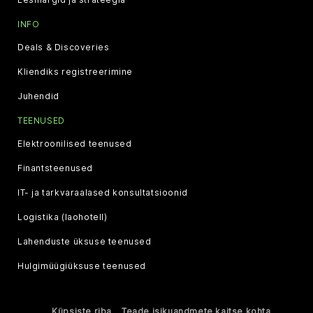
INFO
Deals & Discoveries
Kliendiks registreerimine
Juhendid
TEENUSED
Elektroonilised teenused
Finantsteenused
IT- ja tarkvaraalased konsultatsioonid
Logistika (laohotell)
Lahenduste üksuse teenused
Hulgimüügiüksuse teenused
Küpsiste riba
Teade isikuandmete kaitse kohta