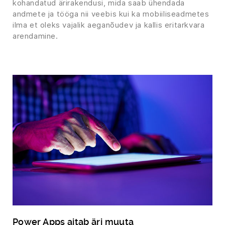
kohandatud ärirakendusi, mida saab ühendada
andmete ja tööga nii veebis kui ka mobiiliseadmetes
ilma et oleks vajalik aeganõudev ja kallis eritarkvara
arendamine.
Power Apps aitab äri muuta