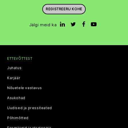
REGISTREERU KOHE
Jälgi meid ka
ETTEVÕTTEST
Juhatus
Karjäär
Nõuetele vastavus
Asukohad
Uudised ja pressiteated
Põhimõtted
Eesmärgid ja strateegia