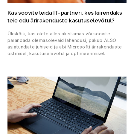
Kas soovite leida IT-partneri, kes kiirendaks
teie edu ärirakenduste kasutuselevõtul?
Ükskõik, kas olete alles alustamas või soovite
parandada olemasolevaid lahendusi, pakub ALSO
asjatundjate juhiseid ja abi Microsofti ärirakenduste
ostmisel, kasutuselevõtul ja optimeerimisel.