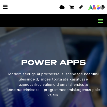
POWER APPS
Moderniseerige äriprotsesse ja lahendage keerulisi
ülesandeid, andes töötajate käsutusse
uuenduslikud vahendid oma lahenduste
konstrueerimiseks – programmeerimiskogemus pole
vajalik.