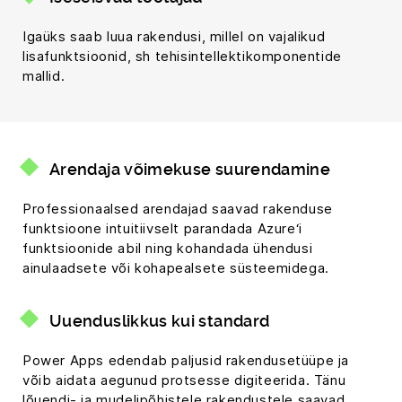
Igaüks saab luua rakendusi, millel on vajalikud
lisafunktsioonid, sh tehisintellektikomponentide
mallid.
Arendaja võimekuse suurendamine
Professionaalsed arendajad saavad rakenduse
funktsioone intuitiivselt parandada Azure‘i
funktsioonide abil ning kohandada ühendusi
ainulaadsete või kohapealsete süsteemidega.
Uuenduslikkus kui standard
Power Apps edendab paljusid rakendusetüüpe ja
võib aidata aegunud protsesse digiteerida. Tänu
lõuendi- ja mudelipõhistele rakendustele saavad