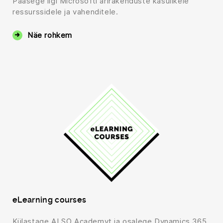
Pääsege ligi Microsofti ärirakenduste kasulikele
ressurssidele ja vahenditele.
Näe rohkem
eLearning courses
Külastage ALSO Academyt ja osalege Dynamics 365