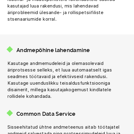
kasutajad luua rakendusi, mis lahendavad
äriprobleemid ülesande- ja rollispetsiifiliste
stsenaariumide korral.
Andmepõhine lahendamine
Kasutage andmemudeleid ja olemasolevaid
äriprotsesse selleks, et luua automaatselt igas
seadmes töötavaid ja efektiivseid rakendusi.
Kasutage uuenduslikku teisaldusfunktsiooniga
disainerit, millega kasutajakogemust kindlatele
rollidele kohandada.
Common Data Service
Sisseehitatud ühtne andmeteenus aitab töötajatel
andmeid salvestada ning protsessimudeleid luua ja