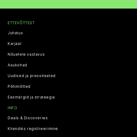
ETTEVÕTTEST
Juhatus
Karjäär
Nõuetele vastavus
Asukohad
Uudised ja pressiteated
Põhimõtted
Eesmärgid ja strateegia
INFO
Deals & Discoveries
Kliendiks registreerimine