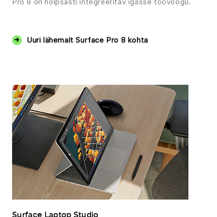
Pro 8 on hõlpsasti integreeritav igasse töövoogu.
‏‏‎ ‎
Uuri lähemalt Surface Pro 8 kohta
Surface Laptop Studio