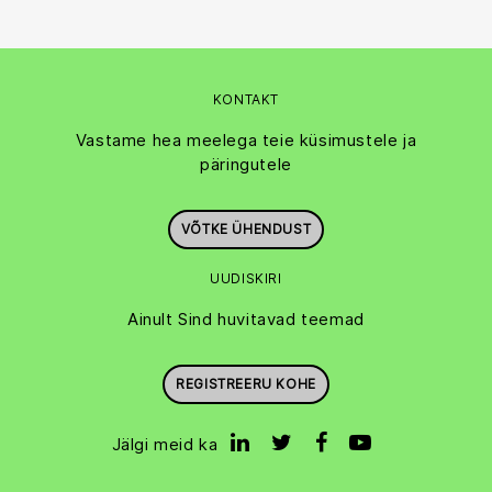
KONTAKT
Vastame hea meelega teie küsimustele ja
päringutele
VÕTKE ÜHENDUST
UUDISKIRI
Ainult Sind huvitavad teemad
REGISTREERU KOHE
Jälgi meid ka