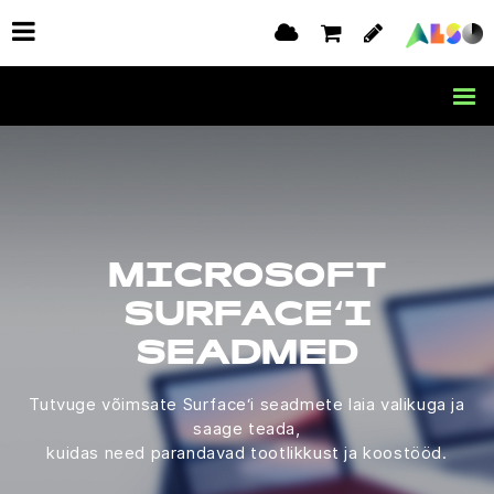
MICROSOFT
SURFACE‘I
SEADMED
Tutvuge võimsate Surface‘i seadmete laia valikuga ja
saage teada,
kuidas need parandavad tootlikkust ja koostööd.