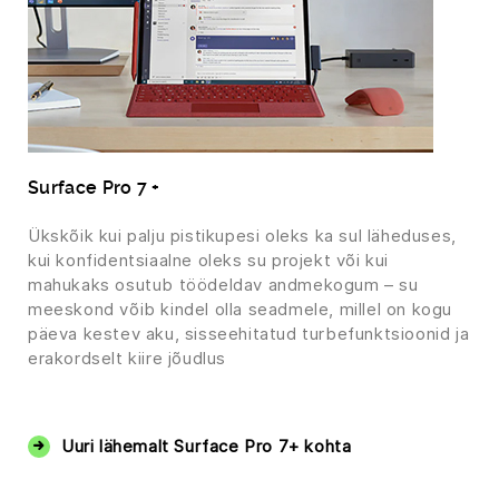
Surface Pro 7 +
Ükskõik kui palju pistikupesi oleks ka sul läheduses,
kui konfidentsiaalne oleks su projekt või kui
mahukaks osutub töödeldav andmekogum – su
meeskond võib kindel olla seadmele, millel on kogu
päeva kestev aku, sisseehitatud turbefunktsioonid ja
erakordselt kiire jõudlus
‏‏‎ ‎
Uuri lähemalt Surface Pro 7+ kohta