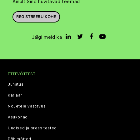
Ainult Sind huvitavad teemad
REGISTREERU KOHE
Jälgi meid ka
ETTEVÕTTEST
Juhatus
Karjäär
Nõuetele vastavus
Asukohad
Uudised ja pressiteated
Põhimõtted