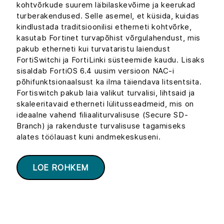
kohtvõrkude suurem läbilaskevõime ja keerukad
turberakendused. Selle asemel, et küsida, kuidas
kindlustada traditsioonilisi etherneti kohtvõrke,
kasutab Fortinet turvapõhist võrgulahendust, mis
pakub etherneti kui turvataristu laiendust
FortiSwitchi ja FortiLinki süsteemide kaudu. Lisaks
sisaldab FortiOS 6.4 uusim versioon NAC-i
põhifunktsionaalsust ka ilma täiendava litsentsita.
Fortiswitch pakub laia valikut turvalisi, lihtsaid ja
skaleeritavaid etherneti lülitusseadmeid, mis on
ideaalne vahend filiaaliturvalisuse (Secure SD-
Branch) ja rakenduste turvalisuse tagamiseks
alates töölauast kuni andmekeskuseni.
LOE ROHKEM