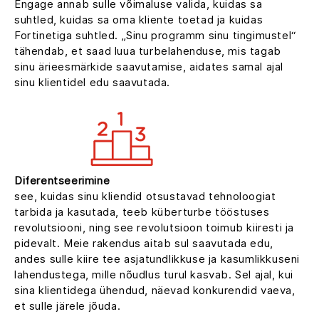
Engage annab sulle võimaluse valida, kuidas sa
suhtled, kuidas sa oma kliente toetad ja kuidas
Fortinetiga suhtled. „Sinu programm sinu tingimustel“
tähendab, et saad luua turbelahenduse, mis tagab
sinu ärieesmärkide saavutamise, aidates samal ajal
sinu klientidel edu saavutada.
Diferentseerimine
see, kuidas sinu kliendid otsustavad tehnoloogiat
tarbida ja kasutada, teeb küberturbe tööstuses
revolutsiooni, ning see revolutsioon toimub kiiresti ja
pidevalt. Meie rakendus aitab sul saavutada edu,
andes sulle kiire tee asjatundlikkuse ja kasumlikkuseni
lahendustega, mille nõudlus turul kasvab. Sel ajal, kui
sina klientidega ühendud, näevad konkurendid vaeva,
et sulle järele jõuda.