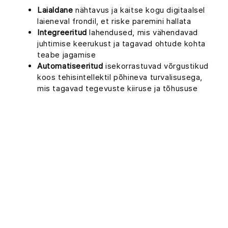
Laialdane
nähtavus ja kaitse kogu digitaalsel
laieneval frondil, et riske paremini hallata
Integreeritud
lahendused, mis vähendavad
juhtimise keerukust ja tagavad ohtude kohta
teabe jagamise
Automatiseeritud
isekorrastuvad võrgustikud
koos tehisintellektil põhineva turvalisusega,
mis tagavad tegevuste kiiruse ja tõhususe
Partnerprogramm