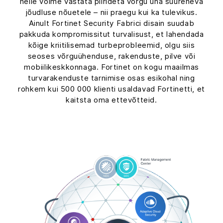
neile võime vastata piirideta võrgu üha suureneva
jõudluse nõuetele – nii praegu kui ka tulevikus.
Ainult Fortinet Security Fabrici disain suudab
pakkuda kompromissitut turvalisust, et lahendada
kõige kriitilisemad turbeprobleemid, olgu siis
seoses võrguühenduse, rakenduste, pilve või
mobiilikeskkonnaga. Fortinet on kogu maailmas
turvarakenduste tarnimise osas esikohal ning
rohkem kui 500 000 klienti usaldavad Fortinetti, et
kaitsta oma ettevõtteid.