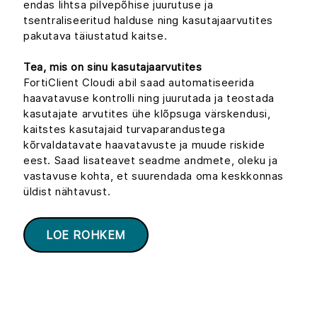
endas lihtsa pilvepõhise juurutuse ja
tsentraliseeritud halduse ning kasutajaarvutites
pakutava täiustatud kaitse.
Tea, mis on sinu kasutajaarvutites
FortiClient Cloudi abil saad automatiseerida
haavatavuse kontrolli ning juurutada ja teostada
kasutajate arvutites ühe klõpsuga värskendusi,
kaitstes kasutajaid turvaparandustega
kõrvaldatavate haavatavuste ja muude riskide
eest. Saad lisateavet seadme andmete, oleku ja
vastavuse kohta, et suurendada oma keskkonnas
üldist nähtavust.
LOE ROHKEM