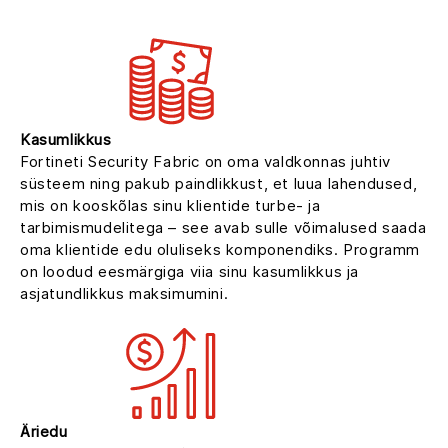
LÖÖ KAASA. LAIENE. SPETSIALISEERU
Kasumlikkus
Fortineti Security Fabric on oma valdkonnas juhtiv
süsteem ning pakub paindlikkust, et luua lahendused,
mis on kooskõlas sinu klientide turbe- ja
tarbimismudelitega – see avab sulle võimalused saada
oma klientide edu oluliseks komponendiks. Programm
on loodud eesmärgiga viia sinu kasumlikkus ja
asjatundlikkus maksimumini.
Äriedu