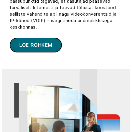
pääsupunktid tagavad, et kasutajad pääsevad
turvaliselt Internetti ja teevad tõhusat koostööd
selliste vahendite abil nagu videokonverentsid ja
IP-kõned (VOIP) – isegi tiheda andmeliiklusega
keskkonnas.
LOE ROHKEM