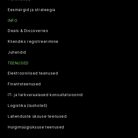
Eesmärgid ja strateegia
INFO
Deals & Discoveries
Kliendiks registreerimine
Juhendid
TEENUSED
Elektroonilised teenused
Finantsteenused
IT- ja tarkvaraalased konsultatsioonid
Logistika (laohotell)
Lahenduste üksuse teenused
Hulgimüügiüksuse teenused