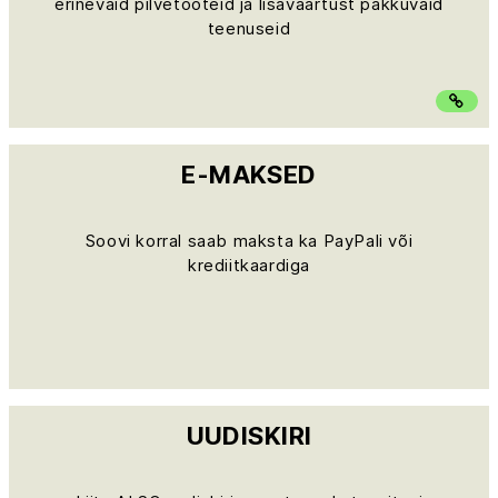
erinevaid pilvetooteid ja lisaväärtust pakkuvaid
teenuseid
E-MAKSED
Soovi korral saab maksta ka PayPali või
krediitkaardiga
UUDISKIRI