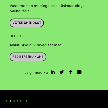
Vastame hea meelega teie küsimustele ja
päringutele
VÕTKE ÜHENDUST
UUDISKIRI
Ainult Sind huvitavad teemad
REGISTREERU KOHE
Jälgi meid ka
ETTEVÕTTEST