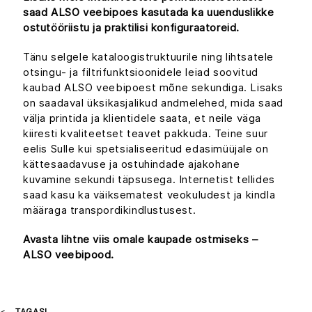
saad ALSO veebipoes kasutada ka uuenduslikke
ostutööriistu ja praktilisi konfiguraatoreid.
Tänu selgele kataloogistruktuurile ning lihtsatele
otsingu- ja filtrifunktsioonidele leiad soovitud
kaubad ALSO veebipoest mõne sekundiga. Lisaks
on saadaval üksikasjalikud andmelehed, mida saad
välja printida ja klientidele saata, et neile väga
kiiresti kvaliteetset teavet pakkuda. Teine suur
eelis Sulle kui spetsialiseeritud edasimüüjale on
kättesaadavuse ja ostuhindade ajakohane
kuvamine sekundi täpsusega. Internetist tellides
saad kasu ka väiksematest veokuludest ja kindla
määraga transpordikindlustusest.
Avasta lihtne viis omale kaupade ostmiseks –
ALSO veebipood.
TAGASI