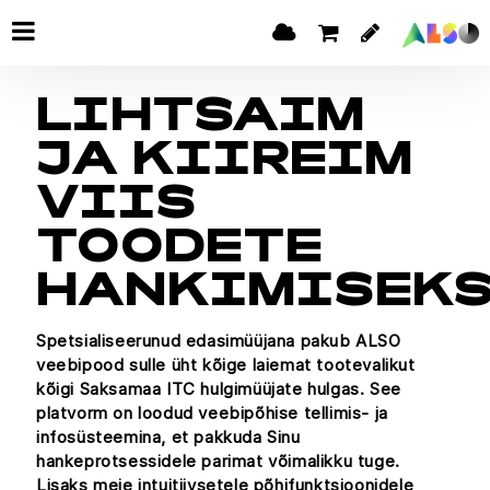
LIHTSAIM
JA KIIREIM
VIIS
TOODETE
HANKIMISEK
Spetsialiseerunud edasimüüjana pakub ALSO
veebipood sulle üht kõige laiemat tootevalikut
kõigi Saksamaa ITC hulgimüüjate hulgas. See
platvorm on loodud veebipõhise tellimis- ja
infosüsteemina, et pakkuda Sinu
hankeprotsessidele parimat võimalikku tuge.
Lisaks meie intuitiivsetele põhifunktsioonidele