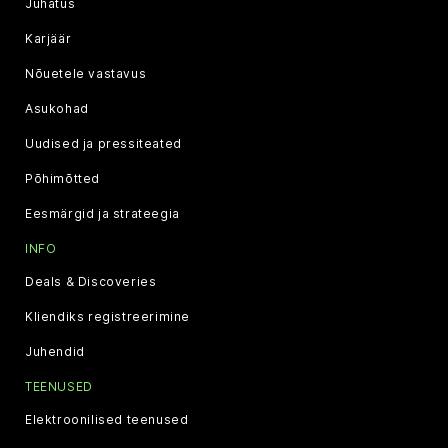
Juhatus
Karjäär
Nõuetele vastavus
Asukohad
Uudised ja pressiteated
Põhimõtted
Eesmärgid ja strateegia
INFO
Deals & Discoveries
Kliendiks registreerimine
Juhendid
TEENUSED
Elektroonilised teenused