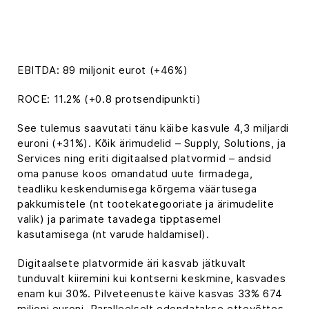
EBITDA: 89 miljonit eurot (+46%)
ROCE: 11.2% (+0.8 protsendipunkti)
See tulemus saavutati tänu käibe kasvule 4,3 miljardi
euroni (+31%). Kõik ärimudelid – Supply, Solutions, ja
Services ning eriti digitaalsed platvormid – andsid
oma panuse koos omandatud uute firmadega,
teadliku keskendumisega kõrgema väärtusega
pakkumistele (nt tootekategooriate ja ärimudelite
valik) ja parimate tavadega tipptasemel
kasutamisega (nt varude haldamisel).
Digitaalsete platvormide äri kasvab jätkuvalt
tunduvalt kiiremini kui kontserni keskmine, kasvades
enam kui 30%. Pilveteenuste käive kasvas 33% 674
miljoni euroni. Paralleelselt edendatakse ettevõttes