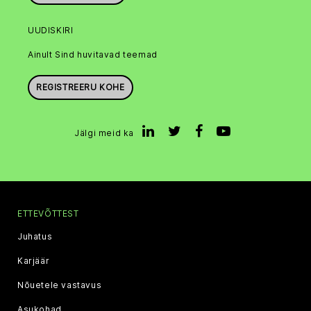
UUDISKIRI
Ainult Sind huvitavad teemad
REGISTREERU KOHE
Jälgi meid ka
ETTEVÕTTEST
Juhatus
Karjäär
Nõuetele vastavus
Asukohad