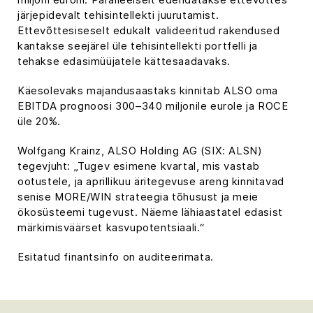
järjepidevalt tehisintellekti juurutamist.
Ettevõttesiseselt edukalt valideeritud rakendused
kantakse seejärel üle tehisintellekti portfelli ja
tehakse edasimüüjatele kättesaadavaks.
Käesolevaks majandusaastaks kinnitab ALSO oma
EBITDA prognoosi 300–340 miljonile eurole ja ROCE
üle 20%.
Wolfgang Krainz, ALSO Holding AG (SIX: ALSN)
tegevjuht: „Tugev esimene kvartal, mis vastab
ootustele, ja aprillikuu äritegevuse areng kinnitavad
senise MORE/WIN strateegia tõhusust ja meie
ökosüsteemi tugevust. Näeme lähiaastatel edasist
märkimisväärset kasvupotentsiaali.“
Esitatud finantsinfo on auditeerimata.