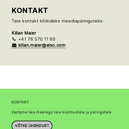
KONTAKT
Teie kontakt kõikideks meediapäringuteks:
Kilian Maier
+41 76 570 11 60
kilian.maier@also.com
KONTAKT
Vastame hea meelega teie küsimustele ja päringutele
VÕTKE ÜHENDUST