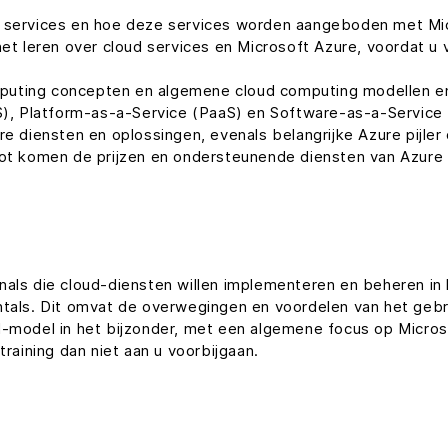
d services en hoe deze services worden aangeboden met Mi
het leren over cloud services en Microsoft Azure, voordat u
uting concepten en algemene cloud computing modellen en d
aS), Platform-as-a-Service (PaaS) en Software-as-a-Service 
e diensten en oplossingen, evenals belangrijke Azure pijler 
lot komen de prijzen en ondersteunende diensten van Azure
nals die cloud-diensten willen implementeren en beheren in
ntals. Dit omvat de overwegingen en voordelen van het gebr
d-model in het bijzonder, met een algemene focus op Micro
training dan niet aan u voorbijgaan.