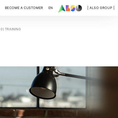
BECOME A CUSTOMER
EN
| ALSO GROUP |
0) TRAINING