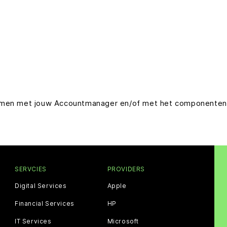
nemen met jouw Accountmanager en/of met het componenten 
SERVCIES
PROVIDERS
Digital Services
Apple
Financial Services
HP
IT Services
Microsoft