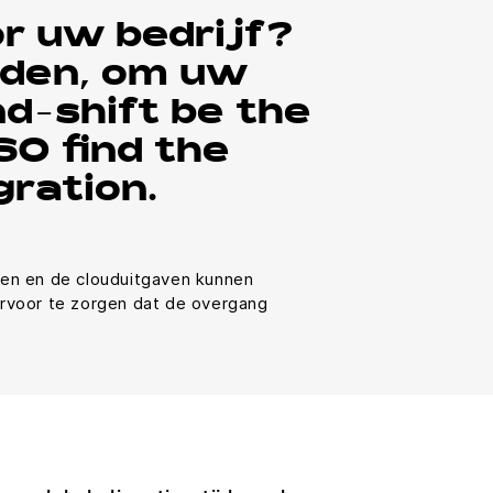
or uw bedrijf?
nden, om uw
nd-shift be the
SO find the
gration.
ken en de clouduitgaven kunnen
ervoor te zorgen dat de overgang