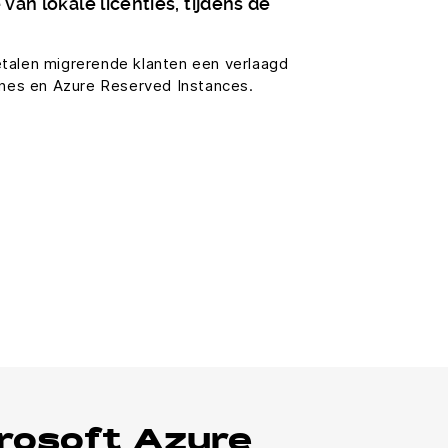
an lokale licenties, tijdens de
talen migrerende klanten een verlaagd
hines en Azure Reserved Instances.
crosoft Azure