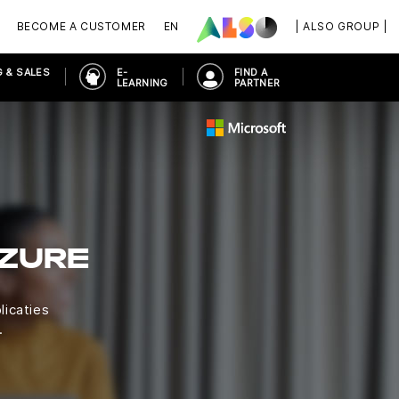
BECOME A CUSTOMER
EN
| ALSO GROUP |
 & SALES
E-
FIND A
LEARNING
PARTNER
ZURE
licaties
.