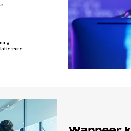
de.
:
ering
platforming
Wanneer ki