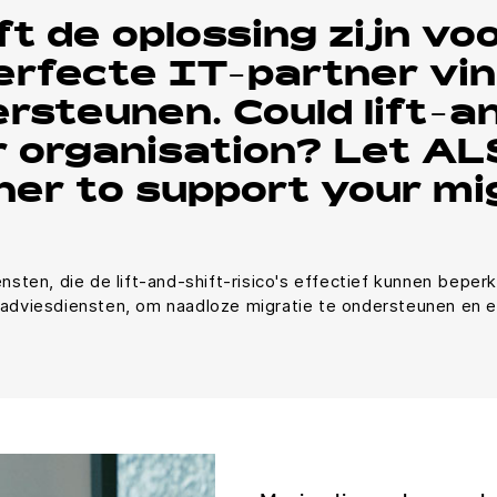
ft de oplossing zijn vo
erfecte IT-partner vi
rsteunen. Could lift-a
r organisation? Let AL
ner to support your mi
ten, die de lift-and-shift-risico's effectief kunnen beper
n adviesdiensten, om naadloze migratie te ondersteunen en 