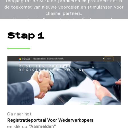
toegang tot de Surface-producten en profiteert het in
de toekomst van nieuwe voordelen en stimulansen voor
channel partners.
Hieronder vindt u een korte handleiding voor de
registratie.
Stap 1
Ga naar het
Registratieportaal Voor Wederverkopers
en klik op
"Aanmelden"