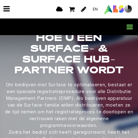
EN
HOE U EEN
SURFACE- &
SURFACE HUB-
PARTNER WORDT
Om bedrijven met Surface te optimaliseren, bestaat er
een speciale registratieprocedure voor alle Distributie
Management Partners (DMP). Als bedrijven apparatuur
van de Surface-familie willen distribueren, moeten ze
de tijd nemen om het registratieproces te doorlopen en
vertrouwd raken met de algemene
programmavoorwaarden.
Zodra het bedrijf zich heeft geregistreerd, heeft het