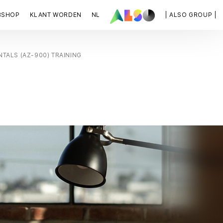
BSHOP
KLANT WORDEN
NL
| ALSO GROUP |
ALS (AZ-900) TRAINING