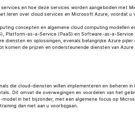
d services en hoe deze services worden aangeboden met Mi
het leren over cloud services en Microsoft Azure, voordat u
uting concepten en algemene cloud computing modellen en d
aS), Platform-as-a-Service (PaaS) en Software-as-a-Service 
e diensten en oplossingen, evenals belangrijke Azure pijler 
lot komen de prijzen en ondersteunende diensten van Azure
nals die cloud-diensten willen implementeren en beheren in
ntals. Dit omvat de overwegingen en voordelen van het gebr
d-model in het bijzonder, met een algemene focus op Micro
training dan niet aan u voorbijgaan.