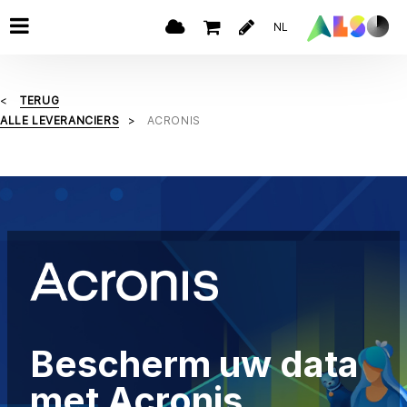
NL
TERUG
ALLE LEVERANCIERS
ACRONIS
Bescherm uw data
met Acronis