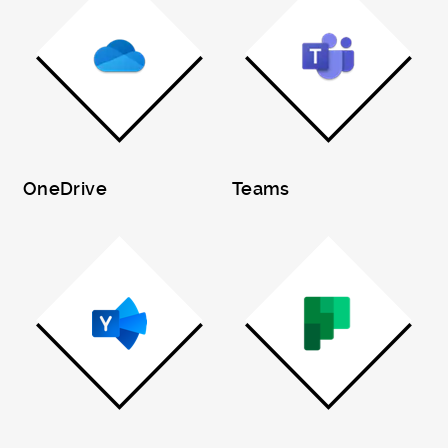
OneDrive
Teams