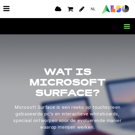
NL
WAT IS
MICROSOFT
SURFACE?
Microsoft Surface is een reeks op touchscreen
gebaseerde pc's en interactieve whiteboards,
speciaal ontworpen voor de evoluerende manier
waarop mensen werken.